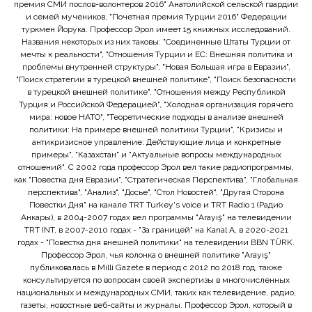
премия СМИ послов-волонтеров 2016" Анатолийской сельской гвардии
и семей мучеников, "Почетная премия Турции 2016" Федерации
туркмен Йорука. Профессор Эрол имеет 15 книжных исследований.
Названия некоторых из них таковы: "Соединенные Штаты Турции от
мечты к реальности", "Отношения Турции и ЕС: Внешняя политика и
проблемы внутренней структуры", "Новая Большая игра в Евразии",
"Поиск стратегии в турецкой внешней политике", "Поиск безопасности
в турецкой внешней политике", "Отношения между Республикой
Турция и Российской Федерацией", "Холодная организация горячего
мира: новое НАТО", "Теоретические подходы в анализе внешней
политики: На примере внешней политики Турции", "Кризисы и
антикризисное управление: Действующие лица и конкретные
примеры", "Казахстан" и "Актуальные вопросы международных
отношений". С 2002 года профессор Эрол вел такие радиопрограммы,
как "Повестка дня Евразии", "Стратегическая Перспектива", "Глобальная
перспектива", "Анализ", "Досье", "Стол Новостей", "Другая Сторона
Повестки Дня" на канале TRT Turkey's voice и TRT Radio 1 (Радио
Анкары), в 2004-2007 годах вел программы "Arayış" на телевидении
TRT INT, в 2007-2010 годах - "За границей" на Kanal A, в 2020-2021
годах - "Повестка дня внешней политики" на телевидении BBN TÜRK.
Профессор Эрол, чья колонка о внешней политике "Arayış"
публиковалась в Milli Gazete в период с 2012 по 2018 год, также
консультируется по вопросам своей экспертизы в многочисленных
национальных и международных СМИ, таких как телевидение, радио,
газеты, новостные веб-сайты и журналы. Профессор Эрол, который в