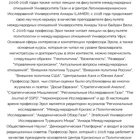
2006-2018 годах также читал лекции на факультете международных
отношений Университета Гази и в Центре Латиноамериканских
Исследований Университета Анкары (LAMER), с 2018 года продолжает
свою научную карьеру в качестве преподавателя факультета
международных отношений Университета Анкары Хачи Байрам Вели.
С 2006 года профессор Эрол также читает лекции на факультете
политологии и международных отношений Университета Уфук.
Основные сферы интересов и компетенции профессора Эрола, а также
основные курсы, которые он читал на уровне бакалавриата,
магистратуры и докторантуры в этом контексте, можно перечислить
следующим образом: "Геополитика", "Безопасность", "Разведка",
"Управление кризисами", "Актуальные вопросы международных
отношений", "Внешняя политика Турции", "Внешняя политика России",
"Внешняя политика США", "Центральная Азия и Южная Азия".
Профессор Эрол, чьи статьи-оценки были опубликованы во многих
журналах и газетах: "Досье Евразии", "Стратегический Анализ",
"Стратегическое Мышление", "Региональные Исследования Гази", "The
Journal of SSPS", "Черноморские Исследования" и др. В настоящее
время профессор Эрол является редактором журналов "Региональные
исследования", "Международный Кризис и Политические
Исследования", "Академический Обзор Гази", " Эгейский Университет
Исследования Турецкого Мира", "Анкара Международные
Общественные Науки", "Демократическая Платформа" и входит в состав
редакционных советов. Профессор Эрол, который с 2016 года работает в
качестве президента-основателя Центра Кризисных и Политических