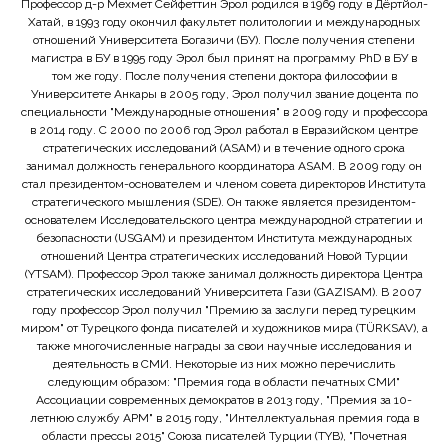
Профессор д-р Мехмет Сейфеттин Эрол родился в 1969 году в Дёртйол-
Хатай, в 1993 году окончил факультет политологии и международных
отношений Университета Богазичи (БУ). После получения степени
магистра в БУ в 1995 году Эрол был принят на программу PhD в БУ в
том же году. После получения степени доктора философии в
Университете Анкары в 2005 году, Эрол получил звание доцента по
специальности "Международные отношения" в 2009 году и профессора
в 2014 году. С 2000 по 2006 год Эрол работал в Евразийском центре
стратегических исследований (ASAM) и в течение одного срока
занимал должность генерального координатора ASAM. В 2009 году он
стал президентом-основателем и членом совета директоров Института
стратегического мышления (SDE). Он также является президентом-
основателем Исследовательского центра международной стратегии и
безопасности (USGAM) и президентом Института международных
отношений Центра стратегических исследований Новой Турции
(YTSAM). Профессор Эрол также занимал должность директора Центра
стратегических исследований Университета Гази (GAZISAM). В 2007
году профессор Эрол получил "Премию за заслуги перед турецким
миром" от Турецкого фонда писателей и художников мира (TÜRKSAV), а
также многочисленные награды за свои научные исследования и
деятельность в СМИ. Некоторые из них можно перечислить
следующим образом: "Премия года в области печатных СМИ"
Ассоциации современных демократов в 2013 году, "Премия за 10-
летнюю службу APM" в 2015 году, "Интеллектуальная премия года в
области прессы 2015" Союза писателей Турции (TYB), "Почетная