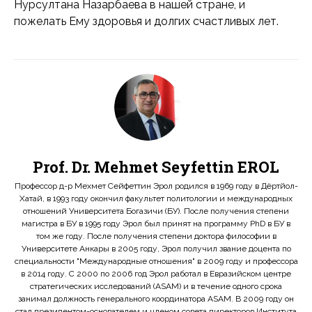
Нурсултана Назарбаева в нашей стране, и
пожелать Ему здоровья и долгих счастливых лет.
Prof. Dr. Mehmet Seyfettin EROL
Профессор д-р Мехмет Сейфеттин Эрол родился в 1969 году в Дёртйол-
Хатай, в 1993 году окончил факультет политологии и международных
отношений Университета Богазичи (БУ). После получения степени
магистра в БУ в 1995 году Эрол был принят на программу PhD в БУ в
том же году. После получения степени доктора философии в
Университете Анкары в 2005 году, Эрол получил звание доцента по
специальности "Международные отношения" в 2009 году и профессора
в 2014 году. С 2000 по 2006 год Эрол работал в Евразийском центре
стратегических исследований (ASAM) и в течение одного срока
занимал должность генерального координатора ASAM. В 2009 году он
стал президентом-основателем и членом совета директоров Института