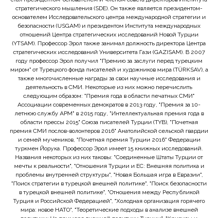
стратегического мышления (SDE). Он также является президентом-
основателем Исследовательского центра международной стратегии и
безопасности (USGAM) и президентом Института международных
отношений Центра стратегических исследований Новой Турции
(YTSAM). Профессор Эрол также занимал должность директора Центра
стратегических исследований Университета Гази (GAZISAM). В 2007
году профессор Эрол получил "Премию за заслуги перед турецким
миром" от Турецкого фонда писателей и художников мира (TÜRKSAV), а
также многочисленные награды за свои научные исследования и
деятельность в СМИ. Некоторые из них можно перечислить
следующим образом: "Премия года в области печатных СМИ"
Ассоциации современных демократов в 2013 году, "Премия за 10-
летнюю службу APM" в 2015 году, "Интеллектуальная премия года в
области прессы 2015" Союза писателей Турции (TYB), "Почетная
премия СМИ послов-волонтеров 2016" Анатолийской сельской гвардии
и семей мучеников, "Почетная премия Турции 2016" Федерации
туркмен Йорука. Профессор Эрол имеет 15 книжных исследований.
Названия некоторых из них таковы: "Соединенные Штаты Турции от
мечты к реальности", "Отношения Турции и ЕС: Внешняя политика и
проблемы внутренней структуры", "Новая Большая игра в Евразии",
"Поиск стратегии в турецкой внешней политике", "Поиск безопасности
в турецкой внешней политике", "Отношения между Республикой
Турция и Российской Федерацией", "Холодная организация горячего
мира: новое НАТО", "Теоретические подходы в анализе внешней