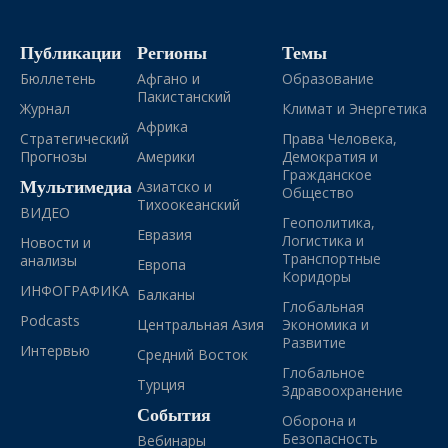
Публикации
Регионы
Темы
Бюллетень
Афгано и
Образование
Пакистанский
Журнал
Климат и Энергетика
Африка
Стратегический
Права Человека,
Прогнозы
Америки
Демократия и
Гражданское
Мультимедиа
Азиатско и
Общество
Тихоокеанский
ВИДЕО
Геополитика,
Евразия
Логистика и
Новости и
Транспортные
анализы
Европа
Коридоры
ИНФОГРАФИКА
Балканы
Глобальная
Podcasts
Центральная Азия
Экономика и
Развитие
Интервью
Средний Восток
Глобальное
Турция
Здравоохранение
События
Оборона и
Безопасность
Вебинары