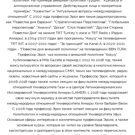
политики: На примере внешней политики Турции", "Кризисы и
антикризисное управление: Действующие лица и конкретные
примеры", "Казахстан" и "Актуальные вопросы международных
отношений". С 2002 года профессор Эрол вел такие радиопрограммы,
как "Повестка дня Евразии", "Стратегическая Перспектива", "Глобальная
перспектива", "Анализ", "Досье", "Стол Новостей", "Другая Сторона
Повестки Дня" на канале TRT Turkey's voice и TRT Radio 1 (Радио
Анкары), в 2004-2007 годах вел программы "Arayış" на телевидении
TRT INT, в 2007-2010 годах - "За границей" на Kanal A, в 2020-2021
годах - "Повестка дня внешней политики" на телевидении BBN TÜRK.
Профессор Эрол, чья колонка о внешней политике "Arayış"
публиковалась в Milli Gazete в период с 2012 по 2018 год, также
консультируется по вопросам своей экспертизы в многочисленных
национальных и международных СМИ, таких как телевидение, радио,
газеты, новостные веб-сайты и журналы. Профессор Эрол, который в
2006-2018 годах также читал лекции на факультете международных
отношений Университета Гази и в Центре Латиноамериканских
Исследований Университета Анкары (LAMER), с 2018 года продолжает
свою научную карьеру в качестве преподавателя факультета
международных отношений Университета Анкары Хачи Байрам Вели.
С 2006 года профессор Эрол также читает лекции на факультете
политологии и международных отношений Университета Уфук.
Основные сферы интересов и компетенции профессора Эрола, а также
основные курсы, которые он читал на уровне бакалавриата,
магистратуры и докторантуры в этом контексте, можно перечислить