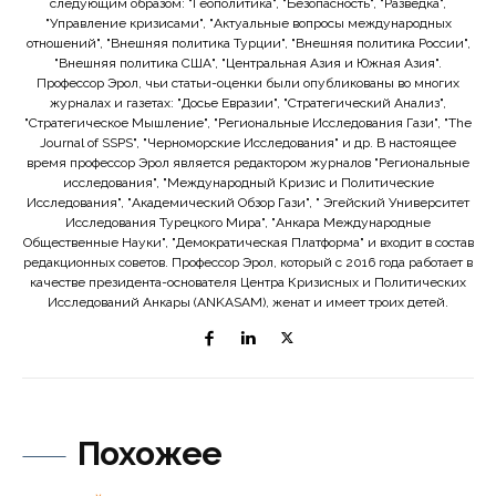
следующим образом: "Геополитика", "Безопасность", "Разведка",
"Управление кризисами", "Актуальные вопросы международных
отношений", "Внешняя политика Турции", "Внешняя политика России",
"Внешняя политика США", "Центральная Азия и Южная Азия".
Профессор Эрол, чьи статьи-оценки были опубликованы во многих
журналах и газетах: "Досье Евразии", "Стратегический Анализ",
"Стратегическое Мышление", "Региональные Исследования Гази", "The
Journal of SSPS", "Черноморские Исследования" и др. В настоящее
время профессор Эрол является редактором журналов "Региональные
исследования", "Международный Кризис и Политические
Исследования", "Академический Обзор Гази", " Эгейский Университет
Исследования Турецкого Мира", "Анкара Международные
Общественные Науки", "Демократическая Платформа" и входит в состав
редакционных советов. Профессор Эрол, который с 2016 года работает в
качестве президента-основателя Центра Кризисных и Политических
Исследований Анкары (ANKASAM), женат и имеет троих детей.
Похожее