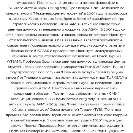
том же году. После получения степени доктора философии в
Университете Анкары в 2005 году, Эрол получил звание доцента по
специальности "Международные отношения" в 2009 году и профессора
в 2014 году. С 2000 по 2006 год Эрол работал в Евразийском центре
стратегических исследований (ASAM) и в течение одного срока
занимал должность генерального координатора ASAM. В 2009 году он
стал президентом-основателем и членом совета директоров Института
стратегического мышления (SDE). Он также является президентом-
основателем Исследовательского центра международной стратегии и
безопасности (USGAM) и президентом Института международных
отношений Центра стратегических исследований Новой Турции
(YTSAM). Профессор Эрол также занимал должность директора Центра
стратегических исследований Университета Гази (GAZISAM). В 2007
году профессор Эрол получил "Премию за заслуги перед турецким
миром" от Турецкого фонда писателей и художников мира (TÜRKSAV), а
также многочисленные награды за свои научные исследования и
деятельность в СМИ. Некоторые из них можно перечислить
следующим образом: "Премия года в области печатных СМИ"
Ассоциации современных демократов в 2013 году, "Премия за 10-
летнюю службу APM" в 2015 году, "Интеллектуальная премия года в
области прессы 2015" Союза писателей Турции (TYB), "Почетная
премия СМИ послов-волонтеров 2016" Анатолийской сельской гвардии
и семей мучеников, "Почетная премия Турции 2016" Федерации
туркмен Йорука. Профессор Эрол имеет 15 книжных исследований.
Названия некоторых из них таковы: "Соединенные Штаты Турции от