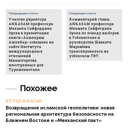
Предыдущая статья
Следующая статья
Участие директора
Комментарий главы
ANKASAM профессора
ANKASAM профессора
Мехмета Сейфеддина
Мехмета Сейфетдина
Эрола в презентации
Эрола по поводу выборов
книги «Акшехрим
в Узбекистане и
Ашхабад» освещено на
руководства Шавката
сайте Института
Мирзиёева
международных
транслировалось на
отношений
узбекском TRT.
Министерства
иностранных дел
Туркменистана
Похожее
ВЗГЛЯД АНКАСАМ
Возвращение исламской геополитики: новая
региональная архитектура безопасности на
Ближнем Востоке и «Мекканский пакт»