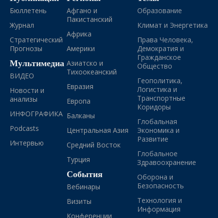
Бюллетень
Афгано и
Образование
Пакистанский
Журнал
Климат и Энергетика
Африка
Стратегический
Права Человека,
Прогнозы
Америки
Демократия и
Гражданское
Мультимедиа
Азиатско и
Общество
Тихоокеанский
ВИДЕО
Геополитика,
Евразия
Логистика и
Новости и
Транспортные
анализы
Европа
Коридоры
ИНФОГРАФИКА
Балканы
Глобальная
Podcasts
Центральная Азия
Экономика и
Развитие
Интервью
Средний Восток
Глобальное
Турция
Здравоохранение
События
Оборона и
Безопасность
Вебинары
Технология и
Визиты
Информация
Конференции