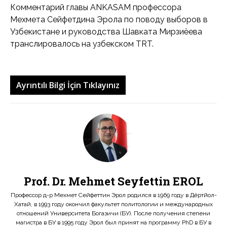
Комментарий главы ANKASAM профессора
Мехмета Сейфетдина Эрола по поводу выборов в
Узбекистане и руководства Шавката Мирзиёева
транслировалось на узбекском TRT.
Ayrıntılı Bilgi İçin Tıklayınız
Prof. Dr. Mehmet Seyfettin EROL
Профессор д-р Мехмет Сейфеттин Эрол родился в 1969 году в Дёртйол-
Хатай, в 1993 году окончил факультет политологии и международных
отношений Университета Богазичи (БУ). После получения степени
магистра в БУ в 1995 году Эрол был принят на программу PhD в БУ в