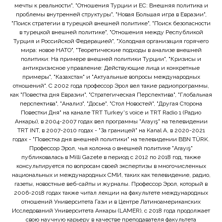
мечты к реальности", "Отношения Турции и ЕС: Внешняя политика и
проблемы внутренней структуры", "Новая Большая игра в Евразии",
"Поиск стратегии в турецкой внешней политике", "Поиск безопасности
в турецкой внешней политике", "Отношения между Республикой
Турция и Российской Федерацией", "Холодная организация горячего
мира: новое НАТО", "Теоретические подходы в анализе внешней
политики: На примере внешней политики Турции", "Кризисы и
антикризисное управление: Действующие лица и конкретные
примеры", "Казахстан" и "Актуальные вопросы международных
отношений". С 2002 года профессор Эрол вел такие радиопрограммы,
как "Повестка дня Евразии", "Стратегическая Перспектива", "Глобальная
перспектива", "Анализ", "Досье", "Стол Новостей", "Другая Сторона
Повестки Дня" на канале TRT Turkey's voice и TRT Radio 1 (Радио
Анкары), в 2004-2007 годах вел программы "Arayış" на телевидении
TRT INT, в 2007-2010 годах - "За границей" на Kanal A, в 2020-2021
годах - "Повестка дня внешней политики" на телевидении BBN TÜRK.
Профессор Эрол, чья колонка о внешней политике "Arayış"
публиковалась в Milli Gazete в период с 2012 по 2018 год, также
консультируется по вопросам своей экспертизы в многочисленных
национальных и международных СМИ, таких как телевидение, радио,
газеты, новостные веб-сайты и журналы. Профессор Эрол, который в
2006-2018 годах также читал лекции на факультете международных
отношений Университета Гази и в Центре Латиноамериканских
Исследований Университета Анкары (LAMER), с 2018 года продолжает
свою научную карьеру в качестве преподавателя факультета