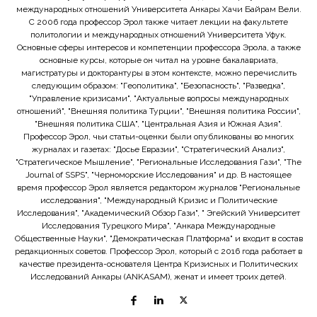
международных отношений Университета Анкары Хачи Байрам Вели.
С 2006 года профессор Эрол также читает лекции на факультете
политологии и международных отношений Университета Уфук.
Основные сферы интересов и компетенции профессора Эрола, а также
основные курсы, которые он читал на уровне бакалавриата,
магистратуры и докторантуры в этом контексте, можно перечислить
следующим образом: "Геополитика", "Безопасность", "Разведка",
"Управление кризисами", "Актуальные вопросы международных
отношений", "Внешняя политика Турции", "Внешняя политика России",
"Внешняя политика США", "Центральная Азия и Южная Азия".
Профессор Эрол, чьи статьи-оценки были опубликованы во многих
журналах и газетах: "Досье Евразии", "Стратегический Анализ",
"Стратегическое Мышление", "Региональные Исследования Гази", "The
Journal of SSPS", "Черноморские Исследования" и др. В настоящее
время профессор Эрол является редактором журналов "Региональные
исследования", "Международный Кризис и Политические
Исследования", "Академический Обзор Гази", " Эгейский Университет
Исследования Турецкого Мира", "Анкара Международные
Общественные Науки", "Демократическая Платформа" и входит в состав
редакционных советов. Профессор Эрол, который с 2016 года работает в
качестве президента-основателя Центра Кризисных и Политических
Исследований Анкары (ANKASAM), женат и имеет троих детей.