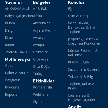
Yayınlar
Bölgeler
Konular
ANKASAM Analiz
Af & Pak
Eğitim
Balgat Çalışmaları
Afrika
İklim & Enerji
Bülten
Amerikalar
İnsan Hakları,
Demokrasi & Sivil
Dergi
Asya & Pasifik
Toplum
Kitap
Avrasya
Jeopolitik, Lojistik &
Ulaştırma Koridorları
Rapor
Avrupa
Küresel Ekonomi &
Stratejik Bakış
Balkanlar
Kalkınma
Multimedya
Orta Asya
Küresel Sağlık
Video
Orta Doğu
Savunma & Güvenlik
Haber & Analiz
Türkiye
Teknoloji & Bilgi
İnfografik
Etkinlikler
Toplum, Kültür &
Podcasts
Konferanslar
Kimlik
Röportaj
Webinarlar
Uluslararası &
Bölgesel Örgütler
Ziyaretler
Analiz