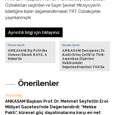
Özbekistan seçimleri ve Sayın Şevket Mirziyoyev’in
liderliğine ilişkin değerlendirmeleri TRT Özbekçe’de
yayınlanmıştır.
Ayrıntılı bilgi için tıklayınız
Önceki İçerik
Sonraki İçerik
ANKASAM Dış Politika
ANKASAM Danışmanı Dr.
Uzmanı Emrah KAYA, A
Kadir Ertaç Çelik’in Türk-
Haber’de
Amerikan İlişkileri
Hakkındaki
Değerlendirmeleri VOA’da
Önerilenler
Duyurular
ANKASAM Başkanı Prof. Dr. Mehmet Seyfettin Erol
Milliyet Gazetesi’nde Değerlendirdi: “Mekke
Paktı”, küresel güç dayatmalarına karşı en net