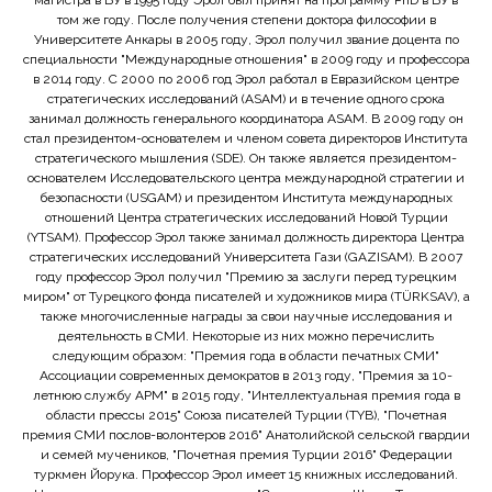
магистра в БУ в 1995 году Эрол был принят на программу PhD в БУ в
том же году. После получения степени доктора философии в
Университете Анкары в 2005 году, Эрол получил звание доцента по
специальности "Международные отношения" в 2009 году и профессора
в 2014 году. С 2000 по 2006 год Эрол работал в Евразийском центре
стратегических исследований (ASAM) и в течение одного срока
занимал должность генерального координатора ASAM. В 2009 году он
стал президентом-основателем и членом совета директоров Института
стратегического мышления (SDE). Он также является президентом-
основателем Исследовательского центра международной стратегии и
безопасности (USGAM) и президентом Института международных
отношений Центра стратегических исследований Новой Турции
(YTSAM). Профессор Эрол также занимал должность директора Центра
стратегических исследований Университета Гази (GAZISAM). В 2007
году профессор Эрол получил "Премию за заслуги перед турецким
миром" от Турецкого фонда писателей и художников мира (TÜRKSAV), а
также многочисленные награды за свои научные исследования и
деятельность в СМИ. Некоторые из них можно перечислить
следующим образом: "Премия года в области печатных СМИ"
Ассоциации современных демократов в 2013 году, "Премия за 10-
летнюю службу APM" в 2015 году, "Интеллектуальная премия года в
области прессы 2015" Союза писателей Турции (TYB), "Почетная
премия СМИ послов-волонтеров 2016" Анатолийской сельской гвардии
и семей мучеников, "Почетная премия Турции 2016" Федерации
туркмен Йорука. Профессор Эрол имеет 15 книжных исследований.