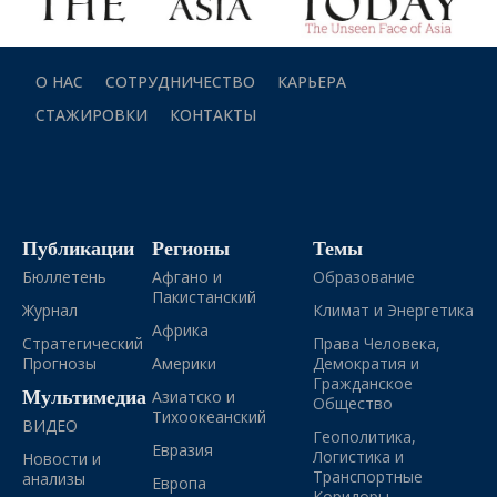
О НАС
СОТРУДНИЧЕСТВО
КАРЬЕРА
СТАЖИРОВКИ
КОНТАКТЫ
Публикации
Регионы
Темы
Бюллетень
Афгано и
Образование
Пакистанский
Журнал
Климат и Энергетика
Африка
Стратегический
Права Человека,
Прогнозы
Америки
Демократия и
Гражданское
Мультимедиа
Азиатско и
Общество
Тихоокеанский
ВИДЕО
Геополитика,
Евразия
Логистика и
Новости и
Транспортные
анализы
Европа
Коридоры