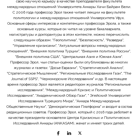
свою научную карьеру в качестве преподавателя факультета
международных отношений Университета Анкары Хачи Байрам Вели.
С 2006 года профессор Эрол также читает лекции на факультете
политологии и международных отношений Университета Уфук.
Основные сферы интересов и компетенции профессора Эрола, а также
основные курсы, которые он читал на уровне бакалавриата,
магистратуры и докторантуры в этом контексте, можно перечислить
следующим образом: "Геополитика", "Безопасность", "Разведка",
"Управление кризисами", "Актуальные вопросы международных
отношений", "Внешняя политика Турции", "Внешняя политика России",
"Внешняя политика США", "Центральная Азия и Южная Азия".
Профессор Эрол, чьи статьи-оценки были опубликованы во многих
журналах и газетах: "Досье Евразии", "Стратегический Анализ",
"Стратегическое Мышление", "Региональные Исследования Гази", "The
Journal of SSPS", "Черноморские Исследования" и др. В настоящее
время профессор Эрол является редактором журналов "Региональные
исследования", "Международный Кризис и Политические
Исследования", "Академический Обзор Гази", " Эгейский Университет
Исследования Турецкого Мира", "Анкара Международные
Общественные Науки", "Демократическая Платформа" и входит в состав
редакционных советов. Профессор Эрол, который с 2016 года работает в
качестве президента-основателя Центра Кризисных и Политических
Исследований Анкары (ANKASAM), женат и имеет троих детей.