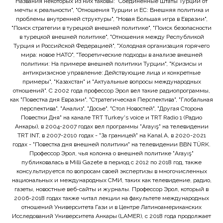
Названия некоторых из них таковы: "Соединенные Штаты Турции от
мечты к реальности", "Отношения Турции и ЕС: Внешняя политика и
проблемы внутренней структуры", "Новая Большая игра в Евразии",
"Поиск стратегии в турецкой внешней политике", "Поиск безопасности
в турецкой внешней политике", "Отношения между Республикой
Турция и Российской Федерацией", "Холодная организация горячего
мира: новое НАТО", "Теоретические подходы в анализе внешней
политики: На примере внешней политики Турции", "Кризисы и
антикризисное управление: Действующие лица и конкретные
примеры", "Казахстан" и "Актуальные вопросы международных
отношений". С 2002 года профессор Эрол вел такие радиопрограммы,
как "Повестка дня Евразии", "Стратегическая Перспектива", "Глобальная
перспектива", "Анализ", "Досье", "Стол Новостей", "Другая Сторона
Повестки Дня" на канале TRT Turkey's voice и TRT Radio 1 (Радио
Анкары), в 2004-2007 годах вел программы "Arayış" на телевидении
TRT INT, в 2007-2010 годах - "За границей" на Kanal A, в 2020-2021
годах - "Повестка дня внешней политики" на телевидении BBN TÜRK.
Профессор Эрол, чья колонка о внешней политике "Arayış"
публиковалась в Milli Gazete в период с 2012 по 2018 год, также
консультируется по вопросам своей экспертизы в многочисленных
национальных и международных СМИ, таких как телевидение, радио,
газеты, новостные веб-сайты и журналы. Профессор Эрол, который в
2006-2018 годах также читал лекции на факультете международных
отношений Университета Гази и в Центре Латиноамериканских
Исследований Университета Анкары (LAMER), с 2018 года продолжает