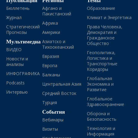
Публикации
Регионы
Темы
Бюллетень
Афгано и
Образование
Пакистанский
Журнал
Климат и Энергетика
Африка
Стратегический
Права Человека,
Прогнозы
Америки
Демократия и
Гражданское
Мультимедиа
Азиатско и
Общество
Тихоокеанский
ВИДЕО
Геополитика,
Евразия
Логистика и
Новости и
Транспортные
анализы
Европа
Коридоры
ИНФОГРАФИКА
Балканы
Глобальная
Podcasts
Центральная Азия
Экономика и
Развитие
Интервью
Средний Восток
Глобальное
Турция
Здравоохранение
События
Оборона и
Безопасность
Вебинары
Технология и
Визиты
Информация