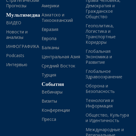
Стратегический
Права Человека,
Прогнозы
Америки
Демократия и
Гражданское
Мультимедиа
Азиатско и
Общество
Тихоокеанский
ВИДЕО
Геополитика,
Евразия
Логистика и
Новости и
Транспортные
анализы
Европа
Коридоры
ИНФОГРАФИКА
Балканы
Глобальная
Podcasts
Центральная Азия
Экономика и
Развитие
Интервью
Средний Восток
Глобальное
Турция
Здравоохранение
События
Оборона и
Безопасность
Вебинары
Технология и
Визиты
Информация
Конференции
Общество, Культура
Пресса
и Идентичность
Международные и
Региональные