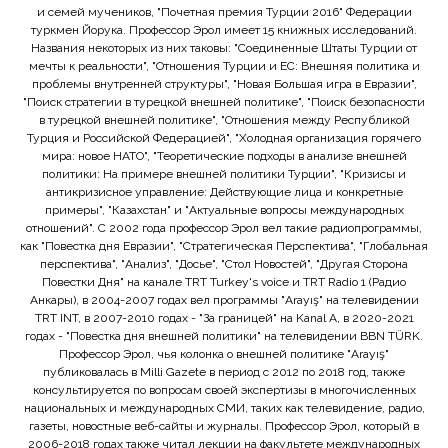
и семей мучеников, "Почетная премия Турции 2016" Федерации
туркмен Йорука. Профессор Эрол имеет 15 книжных исследований.
Названия некоторых из них таковы: "Соединенные Штаты Турции от
мечты к реальности", "Отношения Турции и ЕС: Внешняя политика и
проблемы внутренней структуры", "Новая Большая игра в Евразии",
"Поиск стратегии в турецкой внешней политике", "Поиск безопасности
в турецкой внешней политике", "Отношения между Республикой
Турция и Российской Федерацией", "Холодная организация горячего
мира: новое НАТО", "Теоретические подходы в анализе внешней
политики: На примере внешней политики Турции", "Кризисы и
антикризисное управление: Действующие лица и конкретные
примеры", "Казахстан" и "Актуальные вопросы международных
отношений". С 2002 года профессор Эрол вел такие радиопрограммы,
как "Повестка дня Евразии", "Стратегическая Перспектива", "Глобальная
перспектива", "Анализ", "Досье", "Стол Новостей", "Другая Сторона
Повестки Дня" на канале TRT Turkey's voice и TRT Radio 1 (Радио
Анкары), в 2004-2007 годах вел программы "Arayış" на телевидении
TRT INT, в 2007-2010 годах - "За границей" на Kanal A, в 2020-2021
годах - "Повестка дня внешней политики" на телевидении BBN TÜRK.
Профессор Эрол, чья колонка о внешней политике "Arayış"
публиковалась в Milli Gazete в период с 2012 по 2018 год, также
консультируется по вопросам своей экспертизы в многочисленных
национальных и международных СМИ, таких как телевидение, радио,
газеты, новостные веб-сайты и журналы. Профессор Эрол, который в
2006-2018 годах также читал лекции на факультете международных