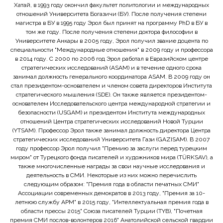
Хатай, в 1993 году окончил факультет политологии и международных
отношений Университета Богазичи (БУ). После получения степени
магистра в БУ в 1995 году Эрол был принят на программу PhD в БУ в
том же году. После получения степени доктора философии в
Университете Анкары в 2005 году, Эрол получил звание доцента по
специальности "Международные отношения" в 2009 году и профессора
в 2014 году. С 2000 по 2006 год Эрол работал в Евразийском центре
стратегических исследований (ASAM) и в течение одного срока
занимал должность генерального координатора ASAM. В 2009 году он
стал президентом-основателем и членом совета директоров Института
стратегического мышления (SDE). Он также является президентом-
основателем Исследовательского центра международной стратегии и
безопасности (USGAM) и президентом Института международных
отношений Центра стратегических исследований Новой Турции
(YTSAM). Профессор Эрол также занимал должность директора Центра
стратегических исследований Университета Гази (GAZISAM). В 2007
году профессор Эрол получил "Премию за заслуги перед турецким
миром" от Турецкого фонда писателей и художников мира (TÜRKSAV), а
также многочисленные награды за свои научные исследования и
деятельность в СМИ. Некоторые из них можно перечислить
следующим образом: "Премия года в области печатных СМИ"
Ассоциации современных демократов в 2013 году, "Премия за 10-
летнюю службу APM" в 2015 году, "Интеллектуальная премия года в
области прессы 2015" Союза писателей Турции (TYB), "Почетная
премия СМИ послов-волонтеров 2016" Анатолийской сельской гвардии