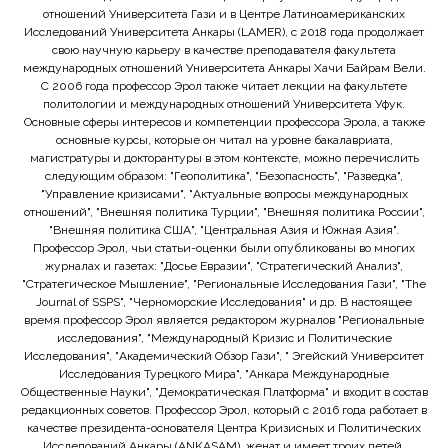
отношений Университета Гази и в Центре Латиноамериканских
Исследований Университета Анкары (LAMER), с 2018 года продолжает
свою научную карьеру в качестве преподавателя факультета
международных отношений Университета Анкары Хачи Байрам Вели.
С 2006 года профессор Эрол также читает лекции на факультете
политологии и международных отношений Университета Уфук.
Основные сферы интересов и компетенции профессора Эрола, а также
основные курсы, которые он читал на уровне бакалавриата,
магистратуры и докторантуры в этом контексте, можно перечислить
следующим образом: "Геополитика", "Безопасность", "Разведка",
"Управление кризисами", "Актуальные вопросы международных
отношений", "Внешняя политика Турции", "Внешняя политика России",
"Внешняя политика США", "Центральная Азия и Южная Азия".
Профессор Эрол, чьи статьи-оценки были опубликованы во многих
журналах и газетах: "Досье Евразии", "Стратегический Анализ",
"Стратегическое Мышление", "Региональные Исследования Гази", "The
Journal of SSPS", "Черноморские Исследования" и др. В настоящее
время профессор Эрол является редактором журналов "Региональные
исследования", "Международный Кризис и Политические
Исследования", "Академический Обзор Гази", " Эгейский Университет
Исследования Турецкого Мира", "Анкара Международные
Общественные Науки", "Демократическая Платформа" и входит в состав
редакционных советов. Профессор Эрол, который с 2016 года работает в
качестве президента-основателя Центра Кризисных и Политических
Исследований Анкары (ANKASAM), женат и имеет троих детей.