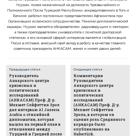
Нурхан, позже назначенный на должность Чрезвычайного и
Полномочного Посла Турецкой Республики, аккредитованного в Того и
Бенине, работал постоянным представителем Афганистана при
Организации исламского сотрудничества. Помимо дипломатической
карьеры, Нурхан является обозревателем, радиоведущим и лектором,
а также преподавателем университета с почетной докторской
степенью, а его основной сферой интересов является глобализация.
Посол в отставке, внесший свой вклад в работу в качестве главного
советника президента АНКАСАМ, женат и имеет двоих детей..
Предыдущая статья
Следующая статья
Руководитель
Комментарии
Анкарского центра
Руководителя
кризисных и
Анкарского центра
политических
кризисных и
исследований
политических
(АНКАСАМ) Проф. Д-р.
исследований
Мехмет Сейфеттин Эрол
(АНКАСАМ) Проф. Д-р.
дал интервью Al Jazeera
Мехмет Сейфеттин
Arabia о стихийной
Эрола, в котором он
дипломатии, которая
оценил роль Срединного
вышла на первый план в
коридора было
отношениях между
опубликовано на
Турцией и Грецией после
Habertürk.