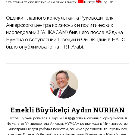
Эта статья также доступна на этих языках:
Türkçe
English
Оценки Главного консультанта Руководителя
Анкарского центра кризисных и политических
исследований (АНКАСАМ) бывшего посла Айдына
Нумана о вступлении Швеции и Финляндии в НАТО
было опубликовано на TRT Arabi.
Emekli Büyükelçi Aydın NURHAN
Посол Нурхан родился в Турции в 1949 году и окончил юридический
факультет Университета Анкары. НУРХАН до прихода в Министерство
иностранных дел работал юристом, занимал должность генерального
консула Турецкой Республики в Нахчыване, Брегенце и Мельбурне.