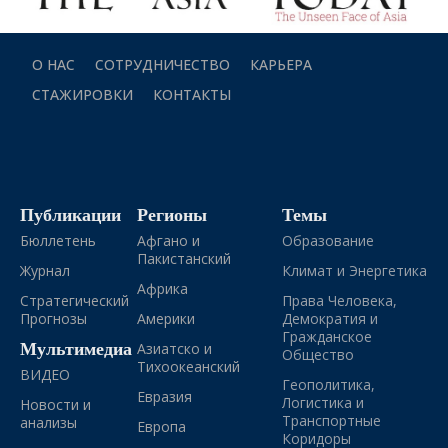
О НАС
СОТРУДНИЧЕСТВО
КАРЬЕРА
СТАЖИРОВКИ
КОНТАКТЫ
Публикации
Регионы
Темы
Бюллетень
Афгано и
Образование
Пакистанский
Журнал
Климат и Энергетика
Африка
Стратегический
Права Человека,
Прогнозы
Америки
Демократия и
Гражданское
Мультимедиа
Азиатско и
Общество
Тихоокеанский
ВИДЕО
Геополитика,
Евразия
Логистика и
Новости и
Транспортные
анализы
Европа
Коридоры