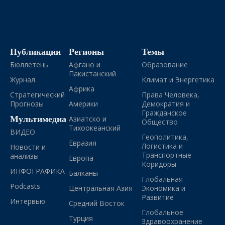
Публикации
Регионы
Темы
Бюллетень
Афгано и
Образование
Пакистанский
Журнал
Климат и Энергетика
Африка
Стратегический
Права Человека,
Прогнозы
Америки
Демократия и
Гражданское
Мультимедиа
Азиатско и
Общество
Тихоокеанский
ВИДЕО
Геополитика,
Евразия
Логистика и
Новости и
Транспортные
анализы
Европа
Коридоры
ИНФОГРАФИКА
Балканы
Глобальная
Podcasts
Центральная Азия
Экономика и
Развитие
Интервью
Средний Восток
Глобальное
Турция
Здравоохранение