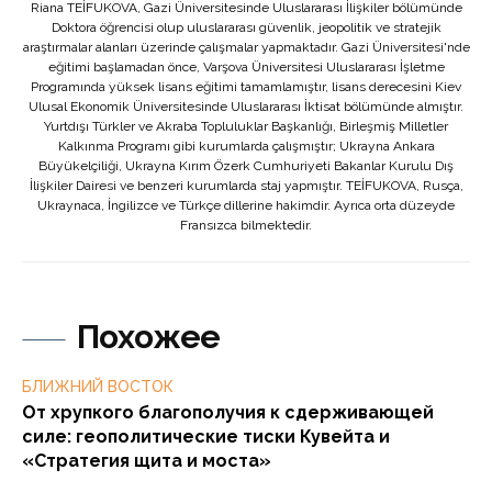
Riana TEİFUKOVA, Gazi Üniversitesinde Uluslararası İlişkiler bölümünde
Doktora öğrencisi olup uluslararası güvenlik, jeopolitik ve stratejik
araştırmalar alanları üzerinde çalışmalar yapmaktadır. Gazi Üniversitesi'nde
eğitimi başlamadan önce, Varşova Üniversitesi Uluslararası İşletme
Programında yüksek lisans eğitimi tamamlamıştır, lisans derecesini Kiev
Ulusal Ekonomik Üniversitesinde Uluslararası İktisat bölümünde almıştır.
Yurtdışı Türkler ve Akraba Topluluklar Başkanlığı, Birleşmiş Milletler
Kalkınma Programı gibi kurumlarda çalışmıştır; Ukrayna Ankara
Büyükelçiliği, Ukrayna Kırım Özerk Cumhuriyeti Bakanlar Kurulu Dış
İlişkiler Dairesi ve benzeri kurumlarda staj yapmıştır. TEİFUKOVA, Rusça,
Ukraynaca, İngilizce ve Türkçe dillerine hakimdir. Ayrıca orta düzeyde
Fransızca bilmektedir.
Похожее
БЛИЖНИЙ ВОСТОК
От хрупкого благополучия к сдерживающей
силе: геополитические тиски Кувейта и
«Стратегия щита и моста»