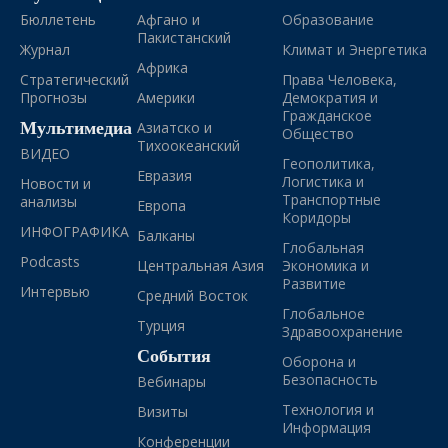
Бюллетень
Афгано и
Образование
Пакистанский
Журнал
Климат и Энергетика
Африка
Стратегический
Права Человека,
Прогнозы
Америки
Демократия и
Гражданское
Мультимедиа
Азиатско и
Общество
Тихоокеанский
ВИДЕО
Геополитика,
Евразия
Логистика и
Новости и
Транспортные
анализы
Европа
Коридоры
ИНФОГРАФИКА
Балканы
Глобальная
Podcasts
Центральная Азия
Экономика и
Развитие
Интервью
Средний Восток
Глобальное
Турция
Здравоохранение
События
Оборона и
Безопасность
Вебинары
Технология и
Визиты
Информация
Конференции