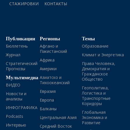
СТАЖИРОВКИ
КОНТАКТЫ
Публикации
Регионы
Темы
Бюллетень
Афгано и
Образование
Пакистанский
Журнал
Климат и Энергетика
Африка
Стратегический
Права Человека,
Прогнозы
Америки
Демократия и
Гражданское
Мультимедиа
Азиатско и
Общество
Тихоокеанский
ВИДЕО
Геополитика,
Евразия
Логистика и
Новости и
Транспортные
анализы
Европа
Коридоры
ИНФОГРАФИКА
Балканы
Глобальная
Podcasts
Центральная Азия
Экономика и
Развитие
Интервью
Средний Восток