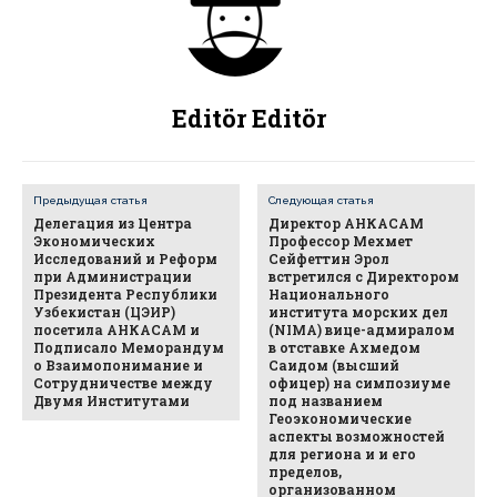
Editör Editör
Предыдущая статья
Следующая статья
Делегация из Центрa
Директор АНКАСАМ
Экономических
Профессор Мехмет
Исследований и Реформ
Сейфеттин Эрол
при Администрации
встретился с Директором
Президента Республики
Национального
Узбекистан (ЦЭИР)
института морских дел
посетилa АНКАСАМ и
(NIMA) вице-адмиралом
Подписало Меморандум
в отставке Ахмедом
о Взаимопонимание и
Саидом (высший
Сотрудничестве между
офицер) на симпозиуме
Двумя Институтами
под названием
Геоэкономические
аспекты возможностей
для региона и и его
пределов,
организованном