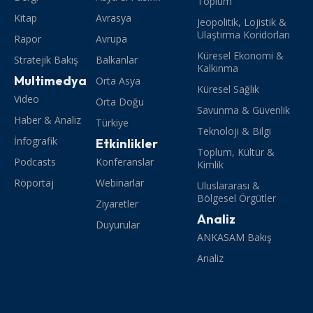
Toplum
Kitap
Avrasya
Jeopolitik, Lojistik &
Ulaştırma Koridorları
Rapor
Avrupa
Küresel Ekonomi &
Stratejik Bakış
Balkanlar
Kalkınma
Multimedya
Orta Asya
Küresel Sağlık
Video
Orta Doğu
Savunma & Güvenlik
Haber & Analiz
Türkiye
Teknoloji & Bilgi
İnfografik
Etkinlikler
Toplum, Kültür &
Podcasts
Konferanslar
Kimlik
Röportaj
Webinarlar
Uluslararası &
Bölgesel Örgütler
Ziyaretler
Analiz
Duyurular
ANKASAM Bakış
Analiz