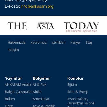
E-Posta:
info@ankasam.org
Hakkımızda
Kadromuz
İşbirlikleri
Kariyer
Staj
İletişim
Yayınlar
Bölgeler
Konular
ANKASAM Analiz
Af & Pak
Eğitim
Balgat Çalışmaları
Afrika
İklim & Enerji
Bülten
Amerikalar
İnsan Hakları,
Demokrasi & Sivil
Dergi
Asya & Pasifik