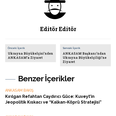
Editör Editör
Önceki İçerik
Sonraki İçerik
Ukrayna Büyükelçisi’nden
ANKASAM Başkanı’ndan
ANKASAM’a Ziyaret
Ukrayna Büyükelçiliği’ne
Ziyaret
Benzer İçerikler
ANKASAM BAKIŞ
Kırılgan Refahtan Caydırıcı Güce: Kuveyt’in
Jeopolitik Kıskacı ve “Kalkan-Köprü Stratejisi”