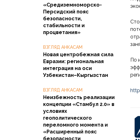
«Средиземноморско-
эко
Персидский пояс
безопасности,
Сто
стабильности и
пот
процветания»
отр
зан
ВЗГЛЯД АНКАСАМ
Новая центробежная сила
По 
Евразии: региональная
эфф
интеграция на оси
рег
Узбекистан–Кыргызстан
ВЗГЛЯД АНКАСАМ
http
Неизбежность реализации
концепции «Стамбул 2.0» в
условиях
геополитического
переломного момента и
«Расширенный пояс
безопасности