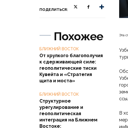
ПОДЕЛИТЬСЯ:
Похожее
Эта с
БЛИЖНИЙ ВОСТОК
Узб
От хрупкого благополучия
тур
к сдерживающей силе:
геополитические тиски
Обс
Кувейта и «Стратегия
Узб
щита и моста»
гор
зем
БЛИЖНИЙ ВОСТОК
ссы
Структурное
урегулирование и
В х
геополитическая
интеграция на Ближнем
мер
Востоке:
инф