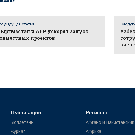
редыдущая статья
Следую
ыргызстан и АБР ускорят запуск
Узбек
овместных проектов
сотру
энер
Публикации
Регионы
Бюллетень
Афгано и Пакистанский
Журнал
Африка