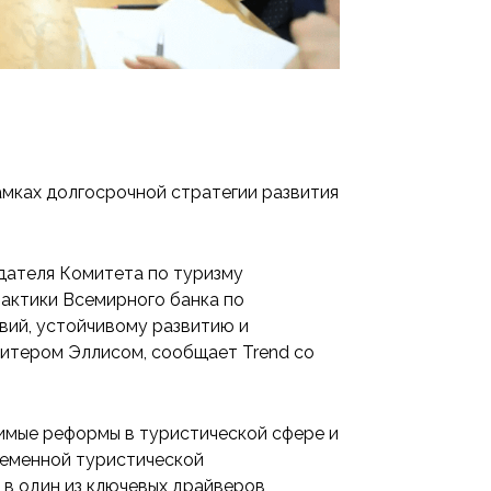
амках долгосрочной стратегии развития
дателя Комитета по туризму
актики Всемирного банка по
вий, устойчивому развитию и
Питером Эллисом, сообщает Trend со
имые реформы в туристической сфере и
ременной туристической
 в один из ключевых драйверов