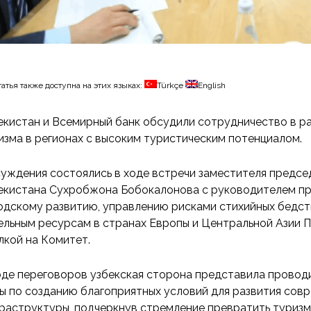
татья также доступна на этих языках:
Türkçe
English
екистан и Всемирный банк обсудили сотрудничество в р
изма в регионах с высоким туристическим потенциалом.
уждения состоялись в ходе встречи заместителя предсе
екистана Сухробжона Бобокалонова с руководителем пр
одскому развитию, управлению рисками стихийных бедст
ельным ресурсам в странах Европы и Центральной Азии 
лкой на Комитет.
оде переговоров узбекская сторона представила провод
ы по созданию благоприятных условий для развития сов
раструктуры, подчеркнув стремление превратить туризм