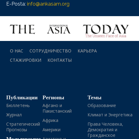
E-Posta:
info@ankasam.org
О НАС
СОТРУДНИЧЕСТВО
КАРЬЕРА
СТАЖИРОВКИ
КОНТАКТЫ
Публикации
Регионы
Темы
Бюллетень
Афгано и
Образование
Пакистанский
Журнал
Климат и Энергетика
Африка
Стратегический
Права Человека,
Прогнозы
Америки
Демократия и
Гражданское
Мультимедиа
Азиатско и