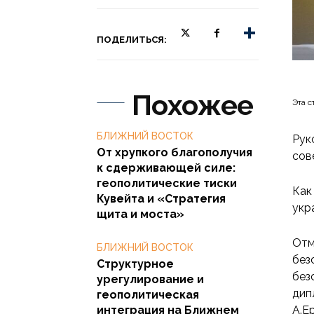
ПОДЕЛИТЬСЯ:
Похожее
Эта с
БЛИЖНИЙ ВОСТОК
Рук
От хрупкого благополучия
сов
к сдерживающей силе:
геополитические тиски
Как
Кувейта и «Стратегия
укр
щита и моста»
Отм
БЛИЖНИЙ ВОСТОК
без
Структурное
без
урегулирование и
дип
геополитическая
интеграция на Ближнем
А.Е