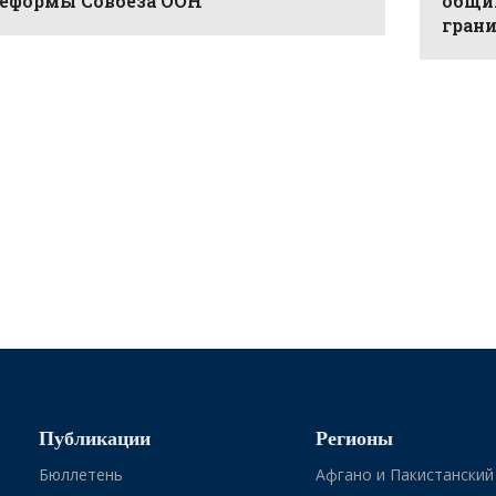
еформы Совбеза ООН
общи
гран
Публикации
Регионы
Бюллетень
Афгано и Пакистанский