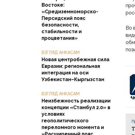
Востоке:
про
«Средиземноморско-
рос
Персидский пояс
безопасности,
Во 
стабильности и
вид
процветания»
обм
поз
ВЗГЛЯД АНКАСАМ
Новая центробежная сила
Евразии: региональная
интеграция на оси
Узбекистан–Кыргызстан
ВЗГЛЯД АНКАСАМ
Неизбежность реализации
концепции «Стамбул 2.0» в
условиях
геополитического
П
переломного момента и
Т
«Расширенный пояс