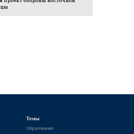
й проект обороны восточной
ицы
Темы
Образование