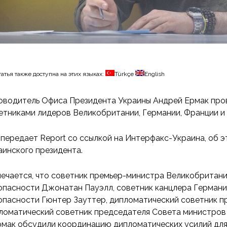
татья также доступна на этих языках:
Türkçe
English
оводитель Офиса Президента Украины Андрей Ермак про
етниками лидеров Великобритании, Германии, Франции и
 передает Report со ссылкой на Интерфакс-Украина, об
аинского президента.
ечается, что советник премьер-министра Великобритани
опасности Джонатан Пауэлл, советник канцлера Германи
опасности Гюнтер Зауттер, дипломатический советник п
ломатический советник председателя Совета министров 
рмак обсудили координацию дипломатических усилий для