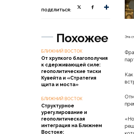
ПОДЕЛИТЬСЯ:
Похожее
Эта с
БЛИЖНИЙ ВОСТОК
Фра
От хрупкого благополучия
пар
к сдерживающей силе:
геополитические тиски
Как
Кувейта и «Стратегия
вст
щита и моста»
Отм
БЛИЖНИЙ ВОСТОК
пре
Структурное
урегулирование и
геополитическая
«Но
интеграция на Ближнем
реш
Востоке:
кот