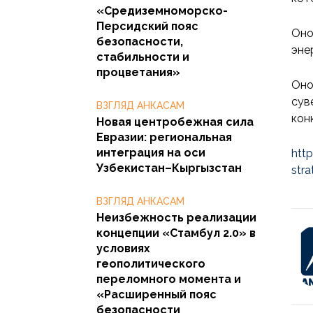
«Средиземноморско-
Персидский пояс
Оно
безопасности,
эне
стабильности и
процветания»
Оно
сув
ВЗГЛЯД АНКАСАМ
кон
Новая центробежная сила
Евразии: региональная
интеграция на оси
htt
Узбекистан–Кыргызстан
str
ВЗГЛЯД АНКАСАМ
Неизбежность реализации
концепции «Стамбул 2.0» в
условиях
геополитического
переломного момента и
«Расширенный пояс
безопасности