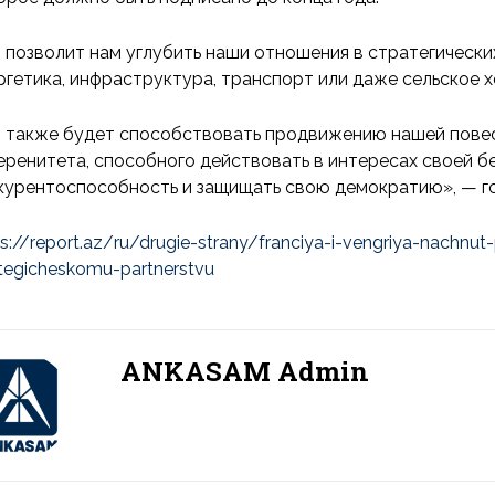
 позволит нам углубить наши отношения в стратегических
ргетика, инфраструктура, транспорт или даже сельское х
 также будет способствовать продвижению нашей повес
еренитета, способного действовать в интересах своей б
курентоспособность и защищать свою демократию», — го
ps://report.az/ru/drugie-strany/franciya-i-vengriya-nachn
ategicheskomu-partnerstvu
ANKASAM Admin