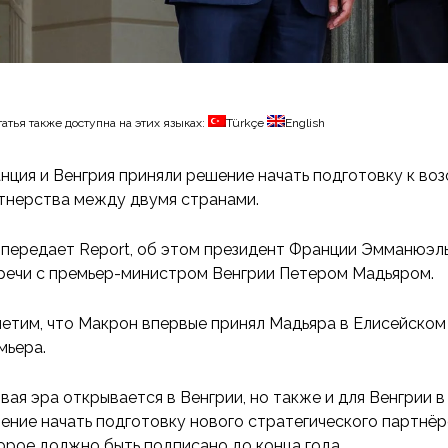
татья также доступна на этих языках:
Türkçe
English
нция и Венгрия приняли решение начать подготовку к во
тнерства между двумя странами.
 передает Report, об этом президент Франции Эмманюэль
речи с премьер-министром Венгрии Петером Мадьяром.
етим, что Макрон впервые принял Мадьяра в Елисейском 
мьера.
вая эра открывается в Венгрии, но также и для Венгрии 
ение начать подготовку нового стратегического партнёр
орое должно быть подписано до конца года.