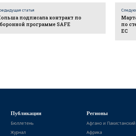
редыдущая статья
Следую
ольша подписала контракт по
Марта
боронной программе SAFE
по ст
ЕС
Публикации
Регионы
Бюллетень
Афгано и Пакистанский
Журнал
Африка