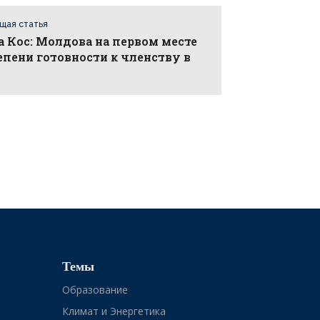
щая статья
 Кос: Молдова на первом месте
епени готовности к членству в
Темы
Образование
Климат и Энергетика