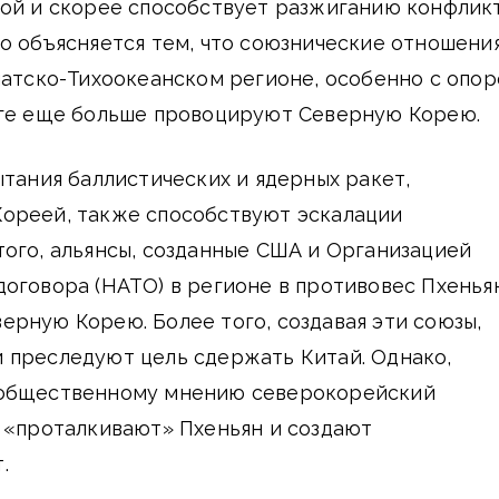
ой и скорее способствует разжиганию конфликт
о объясняется тем, что союзнические отношения
иатско-Тихоокеанском регионе, особенно с опо
оге еще больше провоцируют Северную Корею.
ытания баллистических и ядерных ракет,
ореей, также способствуют эскалации
ого, альянсы, созданные США и Организацией
оговора (НАТО) в регионе в противовес Пхенья
рную Корею. Более того, создавая эти союзы,
 преследуют цель сдержать Китай. Однако,
 общественному мнению северокорейский
 «проталкивают» Пхеньян и создают
.