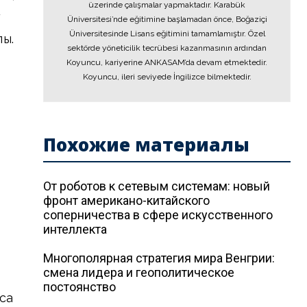
üzerinde çalışmalar yapmaktadır. Karabük
у
Üniversitesi’nde eğitimine başlamadan önce, Boğaziçi
Üniversitesinde Lisans eğitimini tamamlamıştır. Özel
ы.
sektörde yöneticilik tecrübesi kazanmasının ardından
Koyuncu, kariyerine ANKASAM’da devam etmektedir.
Koyuncu, ileri seviyede İngilizce bilmektedir.
Похожие материалы
От роботов к сетевым системам: новый
фронт американо-китайского
соперничества в сфере искусственного
интеллекта
Многополярная стратегия мира Венгрии:
смена лидера и геополитическое
постоянство
са