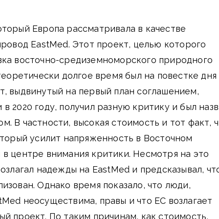
оторый Европа рассматривала в качестве
провод EastMed. Этот проект, целью которого
вка восточно-средиземноморского природного
 теоретически долгое время был на повестке дня
т, выдвинутый на первый план соглашением,
в 2020 году, получил разную критику и был наз
. В частности, высокая стоимость и тот факт, 
оторый усилит напряженность в Восточном
 в центре внимания критики. Несмотря на это
возлагал надежды на EastMed и предсказывал, чт
изован. Однако время показало, что люди,
Med неосуществима, правы и что ЕС возлагает
й проект. По таким причинам, как стоимость,