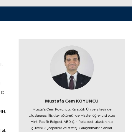
,
я
 с
Mustafa Cem KOYUNCU
Mustafa Cem Koyuncu, Karabük Üniversitesinde
ин,
Uluslararası İlişkiler bölümünde Master öğrencisi olup
Hint-Pasifik Bölgesi, ABD-Çin Rekabeti, uluslararası
güvenlik, jeopolitik ve stratejik araştırmalar alanları
пы,