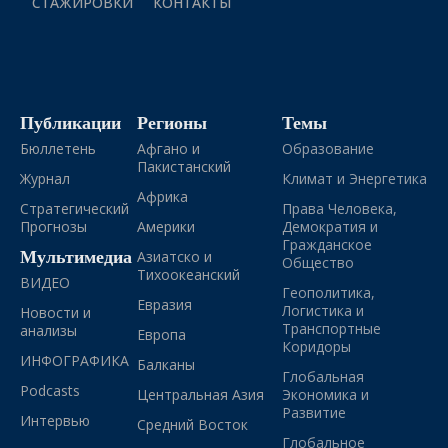
СТАЖИРОВКИ
КОНТАКТЫ
Публикации
Регионы
Темы
Бюллетень
Афгано и
Образование
Пакистанский
Журнал
Климат и Энергетика
Африка
Стратегический
Права Человека,
Прогнозы
Америки
Демократия и
Гражданское
Мультимедиа
Азиатско и
Общество
Тихоокеанский
ВИДЕО
Геополитика,
Евразия
Логистика и
Новости и
Транспортные
анализы
Европа
Коридоры
ИНФОГРАФИКА
Балканы
Глобальная
Podcasts
Центральная Азия
Экономика и
Развитие
Интервью
Средний Восток
Глобальное