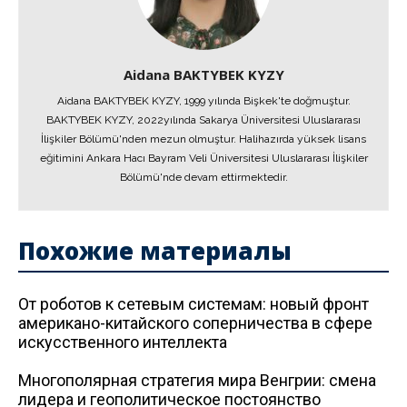
Aidana BAKTYBEK KYZY
Aidana BAKTYBEK KYZY, 1999 yılında Bişkek'te doğmuştur.
BAKTYBEK KYZY, 2022yılında Sakarya Üniversitesi Uluslararası
İlişkiler Bölümü'nden mezun olmuştur. Halihazırda yüksek lisans
eğitimini Ankara Hacı Bayram Veli Üniversitesi Uluslararası İlişkiler
Bölümü'nde devam ettirmektedir.
Похожие материалы
От роботов к сетевым системам: новый фронт
американо-китайского соперничества в сфере
искусственного интеллекта
Многополярная стратегия мира Венгрии: смена
лидера и геополитическое постоянство