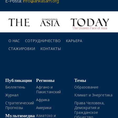
E-Posta:
info@ankasam.org
О НАС
СОТРУДНИЧЕСТВО
КАРЬЕРА
СТАЖИРОВКИ
КОНТАКТЫ
Публикации
Регионы
Темы
Бюллетень
Афгано и
Образование
Пакистанский
Журнал
Климат и Энергетика
Африка
Стратегический
Права Человека,
Прогнозы
Америки
Демократия и
Гражданское
Мультимедиа
Азиатско и
Общество