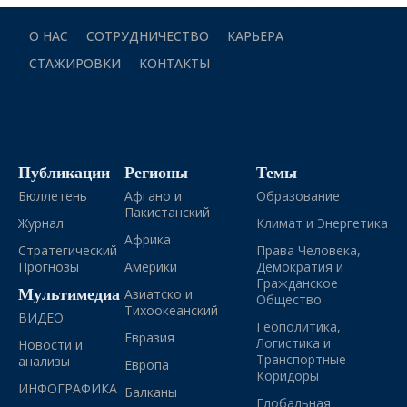
О НАС
СОТРУДНИЧЕСТВО
КАРЬЕРА
СТАЖИРОВКИ
КОНТАКТЫ
Публикации
Регионы
Темы
Бюллетень
Афгано и
Образование
Пакистанский
Журнал
Климат и Энергетика
Африка
Стратегический
Права Человека,
Прогнозы
Америки
Демократия и
Гражданское
Мультимедиа
Азиатско и
Общество
Тихоокеанский
ВИДЕО
Геополитика,
Евразия
Логистика и
Новости и
Транспортные
анализы
Европа
Коридоры
ИНФОГРАФИКА
Балканы
Глобальная