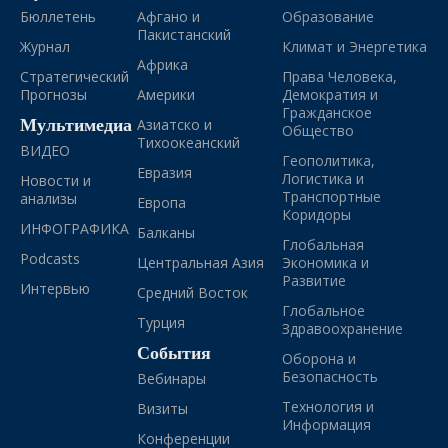
Бюллетень
Афгано и
Образование
Пакистанский
Журнал
Климат и Энергетика
Африка
Стратегический
Права Человека,
Прогнозы
Америки
Демократия и
Гражданское
Мультимедиа
Азиатско и
Общество
Тихоокеанский
ВИДЕО
Геополитика,
Евразия
Логистика и
Новости и
Транспортные
анализы
Европа
Коридоры
ИНФОГРАФИКА
Балканы
Глобальная
Podcasts
Центральная Азия
Экономика и
Развитие
Интервью
Средний Восток
Глобальное
Турция
Здравоохранение
События
Оборона и
Безопасность
Вебинары
Технология и
Визиты
Информация
Конференции