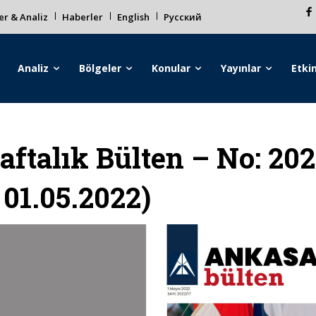
r & Analiz
Haberler
English
Русский
Analiz
Bölgeler
Konular
Yayınlar
Etkin
aftalık Bülten – No: 202
 01.05.2022)