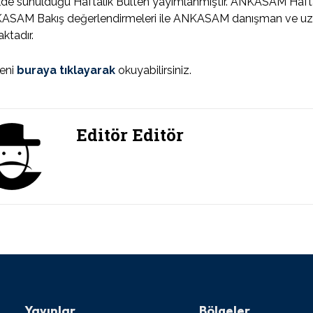
lde sunulduğu Haftalık Bülten yayımlanmıştır. ANKASAM Haftalı
ASAM Bakış değerlendirmeleri ile ANKASAM danışman ve uzma
ktadır.
teni
buraya tıklayarak
okuyabilirsiniz.
Editör Editör
Yayınlar
Bölgeler