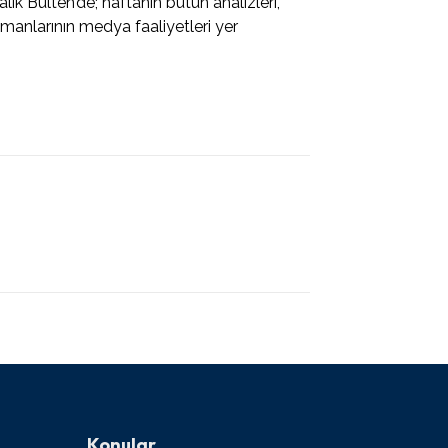
k Bülten’de; haftanın bütün analizleri,
nlarının medya faaliyetleri yer
Konular