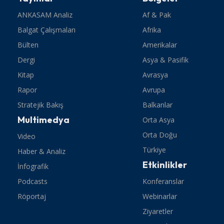
ANKASAM Analiz
Af & Pak
Balgat Çalışmaları
Afrika
Bülten
Amerikalar
Dergi
Asya & Pasifik
Kitap
Avrasya
Rapor
Avrupa
Stratejik Bakış
Balkanlar
Multimedya
Orta Asya
Orta Doğu
Video
Türkiye
Haber & Analiz
Etkinlikler
İnfografik
Podcasts
Konferanslar
Röportaj
Webinarlar
Ziyaretler