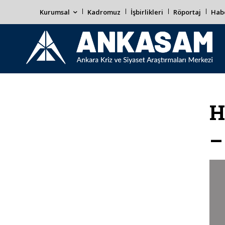
Kurumsal
Kadromuz
İşbirlikleri
Röportaj
Habe
H
–