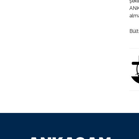
şeki
ANK
alma
Bül