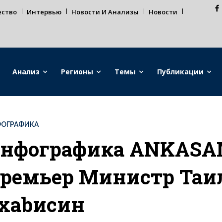
ество
Интервью
Новости И Анализы
Новости
Анализ
Регионы
Темы
Публикации
ОГРАФИКА
нфографика ANKASA
ремьер Министр Таил
xabисин