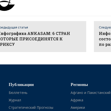
редыдущая статья
Следую
нфографика ANKASAM: 6 СТРАН
Инфо
КОТОРЫЕ ПРИСОЕДИНЯТСЯ К
состо
БРИКСУ
по р
Публикации
Регионы
Бюллетень
Афгано и Пакистанский
Журнал
Африка
Стратегический Прогнозы
Америки