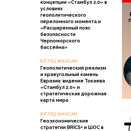
концепции «Стамбул 2.0» в
условиях
геополитического
переломного момента и
«Расширенный пояс
безопасности
Черноморского
бассейна»
ВЗГЛЯД АНКАСАМ
Геополитический реализм
и краеугольный камень
Евразии: видение Токаева
«Стамбул 2.0» и
стратегическая дорожная
карта мира
ВЗГЛЯД АНКАСАМ
Геоэкономические
стратегии BRICS+ и ШОС в