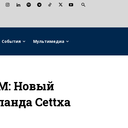
События
Мультимедиа
M: Новый
анда Cettxa