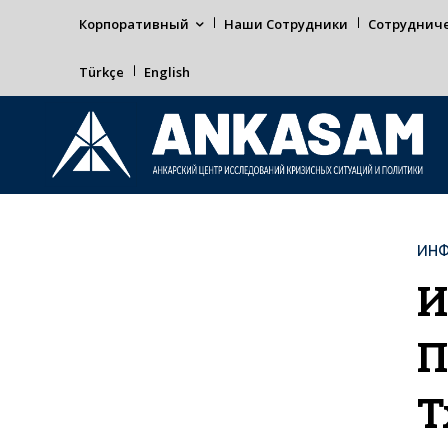
Корпоративный
Наши Сотрудники
Сотруднич
Türkçe
English
ИНФ
И
П
T