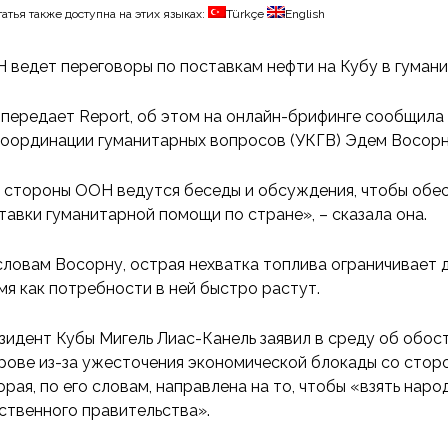
татья также доступна на этих языках:
Türkçe
English
 ведет переговоры по поставкам нефти на Кубу в гумани
 передает Report, об этом на онлайн-брифинге сообщил
координации гуманитарных вопросов (УКГВ) Эдем Восорн
 стороны ООН ведутся беседы и обсуждения, чтобы обес
тавки гуманитарной помощи по стране», – сказала она.
словам Восорну, острая нехватка топлива ограничивает 
мя как потребности в ней быстро растут.
зидент Кубы Мигель Лиас-Канель заявил в среду об обос
рове из-за ужесточения экономической блокады со стор
орая, по его словам, направлена на то, чтобы «взять наро
ственного правительства».