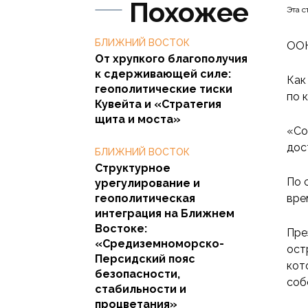
Похожее
Эта с
БЛИЖНИЙ ВОСТОК
ООН
От хрупкого благополучия
к сдерживающей силе:
Как
геополитические тиски
по 
Кувейта и «Стратегия
щита и моста»
«Со
дос
БЛИЖНИЙ ВОСТОК
Структурное
По 
урегулирование и
геополитическая
вре
интеграция на Ближнем
Востоке:
Пре
«Средиземноморско-
ост
Персидский пояс
кот
безопасности,
соб
стабильности и
процветания»