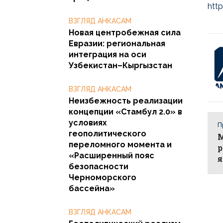
htt
ВЗГЛЯД АНКАСАМ
Новая центробежная сила
Евразии: региональная
интеграция на оси
Узбекистан–Кыргызстан
ВЗГЛЯД АНКАСАМ
Неизбежность реализации
концепции «Стамбул 2.0» в
условиях
П
геополитического
М
переломного момента и
р
«Расширенный пояс
я
безопасности
Черноморского
бассейна»
ВЗГЛЯД АНКАСАМ