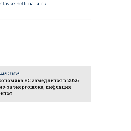
stavke-nefti-na-kubu
щая статья
кономика ЕС замедлится в 2026
из-за энергошока, инфляция
рится