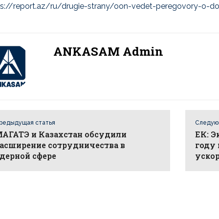
ps://report.az/ru/drugie-strany/oon-vedet-peregovory-o-do
ANKASAM Admin
редыдущая статья
Следую
АГАТЭ и Казахстан обсудили
ЕК: Э
асширение сотрудничества в
году 
дерной сфере
уско