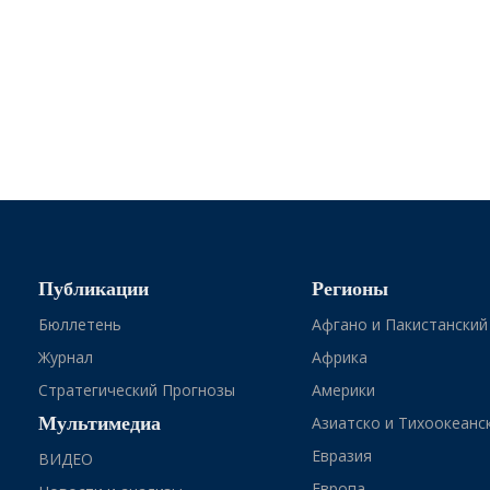
Публикации
Регионы
Бюллетень
Афгано и Пакистанский
Журнал
Африка
Стратегический Прогнозы
Америки
Мультимедиа
Азиатско и Тихоокеанс
Евразия
ВИДЕО
Европа