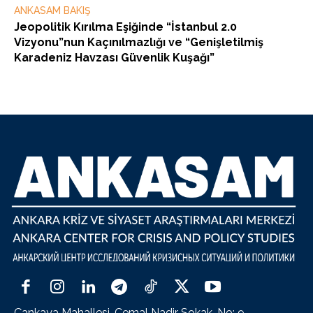
ANKASAM BAKIŞ
Jeopolitik Kırılma Eşiğinde “İstanbul 2.0
Vizyonu”nun Kaçınılmazlığı ve “Genişletilmiş
Karadeniz Havzası Güvenlik Kuşağı”
Çankaya Mahallesi, Cemal Nadir Sokak, No: 9,