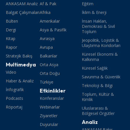
ANKASAM Analiz
Af & Pak
Eğitim
Balgat Çalışmaları
Afrika
İklim & Enerji
Bülten
Amerikalar
İnsan Hakları,
Demokrasi & Sivil
Dergi
Asya & Pasifik
Toplum
Kitap
Avrasya
Jeopolitik, Lojistik &
Ulaştırma Koridorları
Rapor
Avrupa
Küresel Ekonomi &
Stratejik Bakış
Balkanlar
Kalkınma
Multimedya
Orta Asya
Küresel Sağlık
Video
Orta Doğu
Savunma & Güvenlik
Haber & Analiz
Türkiye
Teknoloji & Bilgi
İnfografik
Etkinlikler
Toplum, Kültür &
Podcasts
Konferanslar
Kimlik
Röportaj
Webinarlar
Uluslararası &
Bölgesel Örgütler
Ziyaretler
Analiz
Duyurular
ANKASAM Bakış