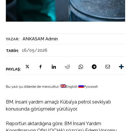
ANKASAM Admin
YAZAR:
16/05/2026
TARIH:
PAYLAŞ:
Bu yazı şu dillerde de mevcuttur:
English
Русский
BM, insani yardım amaçlı Küba’ya petrol sevkiyatı
konusunda görüşmeler yürütüyor.
Report’un aktardığına göre, BM İnsani Yardım
Koordinasyon Ofisi (OCHA) sözcüsü Edem Vosornu,