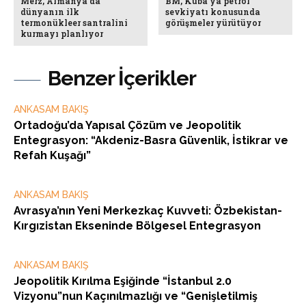
Merz, Almanya’da
BM, Küba’ya petrol
dünyanın ilk
sevkiyatı konusunda
termonükleer santralini
görüşmeler yürütüyor
kurmayı planlıyor
Benzer İçerikler
ANKASAM BAKIŞ
Ortadoğu’da Yapısal Çözüm ve Jeopolitik
Entegrasyon: “Akdeniz-Basra Güvenlik, İstikrar ve
Refah Kuşağı”
ANKASAM BAKIŞ
Avrasya’nın Yeni Merkezkaç Kuvveti: Özbekistan-
Kırgızistan Ekseninde Bölgesel Entegrasyon
ANKASAM BAKIŞ
Jeopolitik Kırılma Eşiğinde “İstanbul 2.0
Vizyonu”nun Kaçınılmazlığı ve “Genişletilmiş