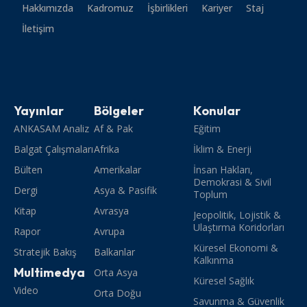
Hakkımızda
Kadromuz
İşbirlikleri
Kariyer
Staj
İletişim
Yayınlar
Bölgeler
Konular
ANKASAM Analiz
Af & Pak
Eğitim
Balgat Çalışmaları
Afrika
İklim & Enerji
Bülten
Amerikalar
İnsan Hakları,
Demokrasi & Sivil
Dergi
Asya & Pasifik
Toplum
Kitap
Avrasya
Jeopolitik, Lojistik &
Ulaştırma Koridorları
Rapor
Avrupa
Küresel Ekonomi &
Stratejik Bakış
Balkanlar
Kalkınma
Multimedya
Orta Asya
Küresel Sağlık
Video
Orta Doğu
Savunma & Güvenlik