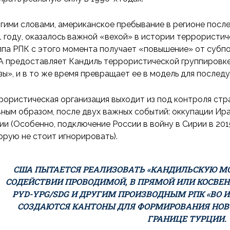
гими словами, американское пребывание в регионе после
1 году, оказалось важной «вехой» в истории террористи
ппа РПК с этого момента получает «повышение» от субпо
 предоставляет Кандиль террористической группировке, 
зы», и в то же время превращает ее в модель для послед
рористическая организация выходит из под контроля стр
вным образом, после двух важных событий: оккупации Ира
ии (Особенно, подключение России в войну в Сирии в 201
орую не стоит игнорировать).
США ПЫТАЕТСЯ РЕАЛИЗОВАТЬ «КАНДИЛЬСКУЮ МОД
СОДЕЙСТВИИ ПРОВОДИМОЙ, В ПРЯМОЙ ИЛИ КОСВЕ
PYD-YPG/SDG И ДРУГИМ ПРОИЗВОДНЫМ РПК «ВО 
СОЗДАЮТСЯ КАНТОНЫ ДЛЯ ФОРМИРОВАНИЯ НОВ
ГРАНИЦЕ ТУРЦИИ.