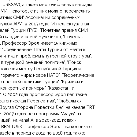
TÜRKSAV), а также многочисленные награды
 СМИ. Некоторые из них можно перечислить
чатных СМИ" Ассоциации современных
лужбу APM" в 2015 году, "Интеллектуальная
елей Турции (TYB), "Почетная премия СМИ
 гвардии и семей мучеников, "Почетная
. Профессор Эрол имеет 15 книжных
: "Соединенные Штаты Турции от мечты к
олитика и проблемы внутренней структуры",
и в турецкой внешней политике", "Поиск
Отношения между Республикой Турция и
горячего мира: новое НАТО", "Теоретические
е внешней политики Турции", "Кризисы и
онкретные примеры", "Казахстан" и
. С 2002 года профессор Эрол вел такие
ратегическая Перспектива", "Глобальная
, "Другая Сторона Повестки Дня" на канале TRT
04-2007 годах вел программы "Arayış" на
ицей" на Kanal A, в 2020-2021 годах -
и BBN TÜRK. Профессор Эрол, чья колонка о
Gazete в период с 2012 по 2018 год, также