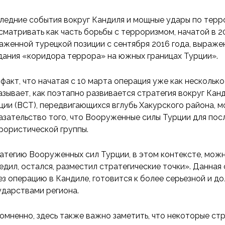
ледние события вокруг Кандиля и мощные удары по терр
сматривать как часть борьбы с терроризмом, начатой в 201
аженной турецкой позиции с сентября 2016 года, выраж
дания «коридора террора» на южных границах Турции».
 факт, что начатая с 10 марта операция уже как нескольк
азывает, как поэтапно развивается стратегия вокруг Ка
ции (ВСТ), передвигающихся вглубь Хакурского района, 
азательство того, что Вооруженные силы Турции для по
рористической группы.
атегию Вооруженных сил Турции, в этом контексте, можн
едил, остался, разместил стратегические точки». Данная с
ез операцию в Кандиле, готовится к более серьезной и д
ударствами региона.
омненно, здесь также важно заметить, что некоторые стр