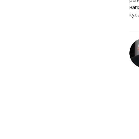
нап
кус