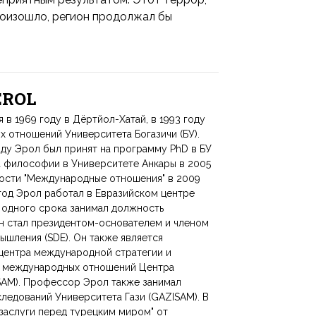
произошло, регион продолжал бы
 EROL
 1969 году в Дёртйол-Хатай, в 1993 году
 отношений Университета Богазичи (БУ).
оду Эрол был принят на программу PhD в БУ
а философии в Университете Анкары в 2005
ности "Международные отношения" в 2009
 год Эрол работал в Евразийском центре
е одного срока занимал должность
он стал президентом-основателем и членом
ышления (SDE). Он также является
центра международной стратегии и
а международных отношений Центра
SAM). Профессор Эрол также занимал
ледований Университета Гази (GAZISAM). В
заслуги перед турецким миром" от