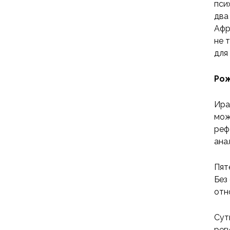
пси
два
Афр
не 
для
Рож
Ира
мож
реф
ана
Пят
Без
отн
Сут
рег