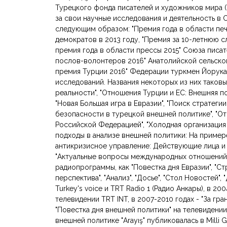
Турецкого фонда писателей и художников мира (
за свои научные исследования и деятельность в
следующим образом: "Премия года в области пе
демократов в 2013 году, "Премия за 10-летнюю с
премия года в области прессы 2015" Союза писат
послов-волонтеров 2016" Анатолийской сельской
премия Турции 2016" Федерации туркмен Йорука
исследований. Названия некоторых из них таковы
реальности", "Отношения Турции и ЕС: Внешняя п
"Новая Большая игра в Евразии", "Поиск стратеги
безопасности в турецкой внешней политике", "
Российской Федерацией", "Холодная организация 
подходы в анализе внешней политики: На пример
антикризисное управление: Действующие лица и к
"Актуальные вопросы международных отношений"
радиопрограммы, как "Повестка дня Евразии", "Ст
перспектива", "Анализ", "Досье", "Стол Новостей"
Turkey's voice и TRT Radio 1 (Радио Анкары), в 20
телевидении TRT INT, в 2007-2010 годах - "За гран
"Повестка дня внешней политики" на телевидени
внешней политике "Arayış" публиковалась в Milli 