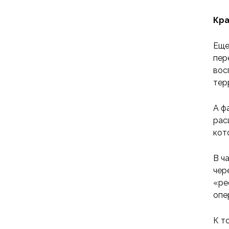
Кра
Еще
пер
вос
тер
А ф
рас
кот
В ч
чер
«ре
опе
К т