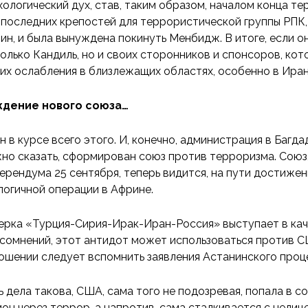
хологический дух, став, таким образом, началом конца т
 последних крепостей для террористической группы РПК,
ин, и была вынуждена покинуть Менбидж. В итоге, если о
только Кандиль, но и своих сторонников и спонсоров, кот
 их ослабления в близлежащих областях, особенно в Иран
дение нового союза…
н в курсе всего этого. И, конечно, администрация в Багда
но сказать, сформирован союз против терроризма. Союз,
ерендума 25 сентября, теперь видится, на пути достижен
логичной операции в Африне.
ерка «Турция-Сирия-Ирак-Иран-Россия» выступает в кач
 сомнений, этот антидот может использоваться против СШ
ошении следует вспомнить заявления Астанинского проц
ь дела такова, США, сама того не подозревая, попала в 
ион через террор, а напротив, сама сталкивается с нели