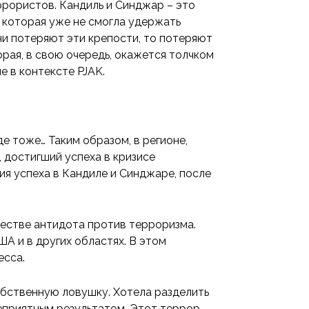
еррористов. Кандиль и Синджар – это
 которая уже не смогла удержать
ни потеряют эти крепости, то потеряют
орая, в свою очередь, окажется толчком
е в контексте PJAK.
де тоже… Таким образом, в регионе,
 достигший успеха в кризисе
ия успеха в Кандиле и Синджаре, после
естве антидота против терроризма.
А и в других областях. В этом
есса.
собственную ловушку. Хотела разделить
цеприятным результатом. Этот террор,