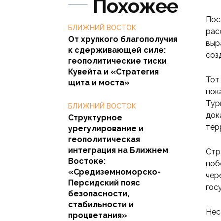
Похожее
Пос
БЛИЖНИЙ ВОСТОК
рас
От хрупкого благополучия
выр
к сдерживающей силе:
соз
геополитические тиски
Кувейта и «Стратегия
Тот
щита и моста»
пок
Тур
БЛИЖНИЙ ВОСТОК
док
Структурное
тер
урегулирование и
геополитическая
интеграция на Ближнем
Стр
Востоке:
поб
«Средиземноморско-
чер
Персидский пояс
гос
безопасности,
стабильности и
Нес
процветания»