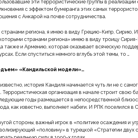
ользовавшие эти террористические группы в реализации 
лкновения с эффектом бумеранга этих самых террористов
ошения с Анкарой на почве сотрудничества.
 странами региона, я имею в виду Грецию-Кипр, Сирию, Ир
которыми странами региона» имею в виду троицу Сирия
а также и Армению, которая оказывает всяческую поддер
урсах. Если спуститься немного вглубь этой темы, то …
дъем» «Кандильской модели»…
 известно, история Кандиля начинается чуть ли не с сам
. Террористическая организация в начале строит свою баз
ледующие годы размещается в непосредственной близости
юда, как известно, выполняет набеги. И РПК поселился в 
ругой стороны, важный игрок в «политике осаждения и уг
волизирующий «половину» в турецкой «Стратегии двух с
ирать реальную силу в 1990-х годах.