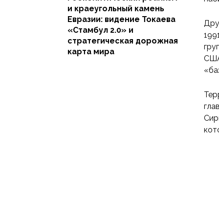
и краеугольный камень
Евразии: видение Токаева
Дру
«Стамбул 2.0» и
199
стратегическая дорожная
гру
карта мира
США
«ба
Тер
гла
Сир
кот