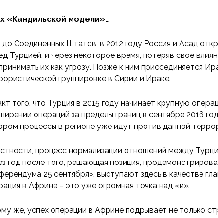
х «Кандильской модели»…
 до Соединенных Штатов, в 2012 году Россия и Асад от
ед Турцией, и через некоторое время, потеряв свое влия
принимать их как угрозу. Позже к ним присоединяется Ир
рористической группировке в Сирии и Ираке.
акт того, что Турция в 2015 году начинает крупную опера
ширении операций за пределы границ в сентябре 2016 год
ором процессы в регионе уже идут против данной терро
астности, процесс нормализации отношений между Турцие
ез год после того, решающая позиция, продемонстрирова
ферендума 25 сентября», выступают здесь в качестве гла
рация в Африне – это уже огромная точка над «и».
ому же, успех операции в Африне подрывает не только ст