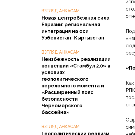
исп
сто
ВЗГЛЯД АНКАСАМ
отн
Новая центробежная сила
Евразии: региональная
интеграция на оси
Под
Узбекистан–Кыргызстан
«не
сюд
ВЗГЛЯД АНКАСАМ
рес
Неизбежность реализации
концепции «Стамбул 2.0» в
«По
условиях
геополитического
Как
переломного момента и
РПК
«Расширенный пояс
пос
безопасности
отс
Черноморского
бассейна»
С д
ВЗГЛЯД АНКАСАМ
сим
Геополитический реализм
наб