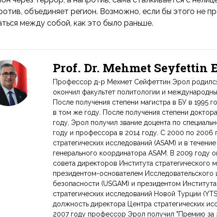
ротив, объединяет регион. Возможно, если бы этого не 
аться между собой, как это было раньше.
Prof. Dr. Mehmet Seyfettin
Профессор д-р Мехмет Сейфеттин Эрол родился в
окончил факультет политологии и международных
После получения степени магистра в БУ в 1995 г
в том же году. После получения степени доктор
году, Эрол получил звание доцента по специаль
году и профессора в 2014 году. С 2000 по 2006
стратегических исследований (ASAM) и в течени
генерального координатора ASAM. В 2009 году 
совета директоров Института стратегического м
президентом-основателем Исследовательского 
безопасности (USGAM) и президентом Институт
стратегических исследований Новой Турции (YT
должность директора Центра стратегических исс
2007 году профессор Эрол получил "Премию за 