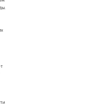
ем
ды.
их
ет
у
сти