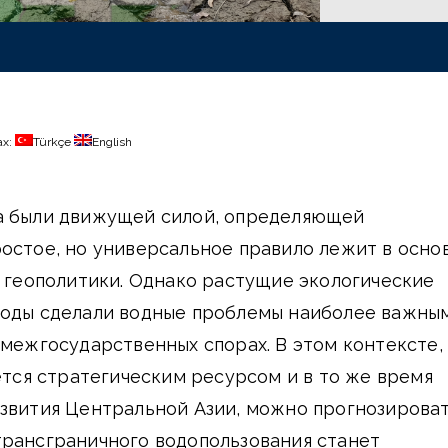
ах:
Türkçe
English
а были движущей силой, определяющей
остое, но универсальное правило лежит в осно
и геополитики. Однако растущие экологические
годы сделали водные проблемы наиболее важны
 межгосударственных спорах. В этом контексте,
яется стратегическим ресурсом и в то же время
звития Центральной Азии, можно прогнозироват
трансграничного водопользования станет