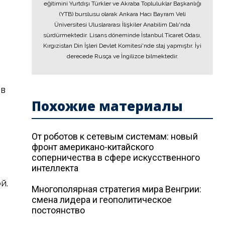
eğitimini Yurtdışı Türkler ve Akraba Topluluklar Başkanlığı
(YTB) burslusu olarak Ankara Hacı Bayram Veli
Üniversitesi Uluslararası İlişkiler Anabilim Dalı'nda
sürdürmektedir. Lisans döneminde İstanbul Ticaret Odası,
Kırgızistan Din İşleri Devlet Komitesi'nde staj yapmıştır. İyi
derecede Rusça ve İngilizce bilmektedir.
 в
Похожие материалы
т
От роботов к сетевым системам: новый
фронт американо-китайского
соперничества в сфере искусственного
интеллекта
й.
Многополярная стратегия мира Венгрии:
смена лидера и геополитическое
постоянство