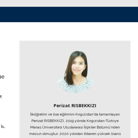
ве
м
Perizat RISBEKKIZI
İlköğretim ve lise eğitimini Kırgızistan'da tamamlayan
Perizat RISBEKKIZI, 2019 yılında Kırgızistan-Türkiye
ь,
Manas Üniversitesi Uluslararası İlişkiler Bölümü'nden
mezun olmuştur. 2020 yılından itibaren yüksek lisans