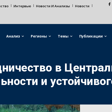
ество
Интервью
Новости И Анализы
Новости
Анализ
Регионы
Темы
Публикации
дничество в Централ
ьности и устойчивог