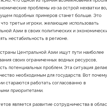
 ясно, что одной из причин возникновения пробл
номические проблемы из-за острой нехватки во
дущем подобных примеров станет больше. Это
 что третьи игроки, желающие использовать
ьной Азии в своих политических и экономическ
лять нестабильность в регионе.
 страны Центральной Азии ищут пути наиболее
ания своих ограниченных водных ресурсов,
сть потенциальных проблем. Эта ситуация дела
чество необходимым для государств. Вот почем
ии стараются работать согласованно в
рыми приоритетами.
етов является развитие сотрудничества в обла