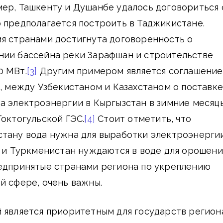
ер, Ташкенту и Душанбе удалось договориться 
 предполагается построить в Таджикистане.
мя странами достигнута договоренность о
нии бассейна реки Зарафшан и строительстве
0 МВт.
[3]
Другим примером является соглашение
у, между Узбекистаном и Казахстаном о поставке
а электроэнергии в Кыргызстан в зимние месяц
Токтогульской ГЭС.
[4]
Стоит отметить, что
стану вода нужна для выработки электроэнергии
н и Туркменистан нуждаются в воде для орошени
редпринятые странами региона по укреплению
й сфере, очень важны.
 является приоритетным для государств регион