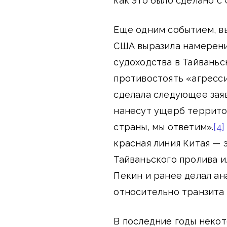
как это было сделано с
Еще одним событием, вы
США выразила намерени
судоходства в Тайваньск
противостоять «агресс
сделала следующее заяв
нанесут ущерб террито
страны, мы ответим».
[4]
красная линия Китая —
Тайваньского пролива и
Пекин и ранее делал а
относительно транзита 
В последние годы некот