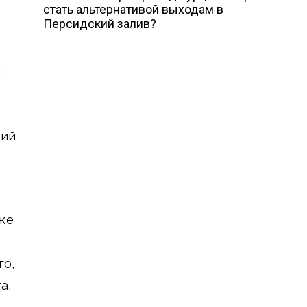
стать альтернативой выходам в
Персидский залив?
а
ций
аже
го,
а,