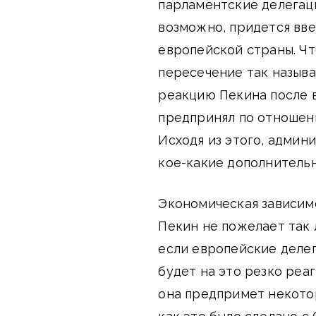
парламентские делегаци
возможно, придется вв
европейской страны. Чт
пересечение так назыв
реакцию Пекина после в
предпринял по отношен
Исходя из этого, адми
кое-какие дополнительн
Экономическая зависимо
Пекин не пожелает так 
если европейские делег
будет на это резко реа
она предпримет некото