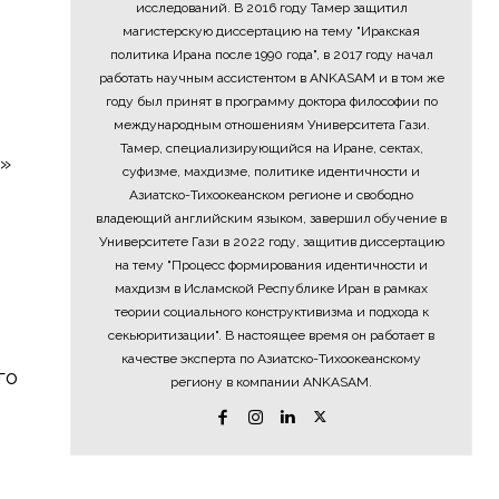
исследований. В 2016 году Тамер защитил
магистерскую диссертацию на тему "Иракская
политика Ирана после 1990 года", в 2017 году начал
работать научным ассистентом в ANKASAM и в том же
году был принят в программу доктора философии по
международным отношениям Университета Гази.
Тамер, специализирующийся на Иране, сектах,
»
суфизме, махдизме, политике идентичности и
Азиатско-Тихоокеанском регионе и свободно
владеющий английским языком, завершил обучение в
Университете Гази в 2022 году, защитив диссертацию
на тему "Процесс формирования идентичности и
махдизм в Исламской Республике Иран в рамках
теории социального конструктивизма и подхода к
секьюритизации". В настоящее время он работает в
качестве эксперта по Азиатско-Тихоокеанскому
го
региону в компании ANKASAM.