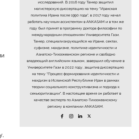
исследований. В 2016 году Тамер защитил
магистерскую диссертацию на тему "Иракская
политика Ирана после 1990 года", в 2017 году начал
работать научным ассистентом в ANKASAM и в том же
году был принят в программу доктора философии по
международным отношениям Университета Гази.
Тамер, специализирующийся на Иране, сектах,
суфизме, махдизме, политике идентичности и
ии
Азиатско-Тихоокеанском регионе и свободно
владеющий английским языком, завершил обучение в
Университете Гази в 2022 году, защитив диссертацию
на тему "Процесс формирования идентичности и
махдизм в Исламской Республике Иран в рамках
теории социального конструктивизма и подхода к
секьюритизации". В настоящее время он работает в
качестве эксперта по Азиатско-Тихоокеанскому
региону в компании ANKASAM.
у,