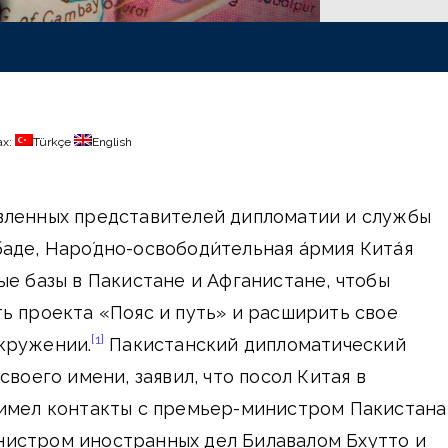
ах:
Türkçe
English
вленных представителей дипломатии и службы
де, Наро́дно-освободи́тельная а́рмия Кита́я
ые базы в Пакистане и Афганистане, чтобы
ь проекта «Пояс и путь» и расширить свое
[1]
кружении.
Пакистанский дипломатический
своего имени, заявил, что посол Китая в
 имел контакты с премьер-министром Пакистана
истром иностранных дел Билавалом Бхутто и