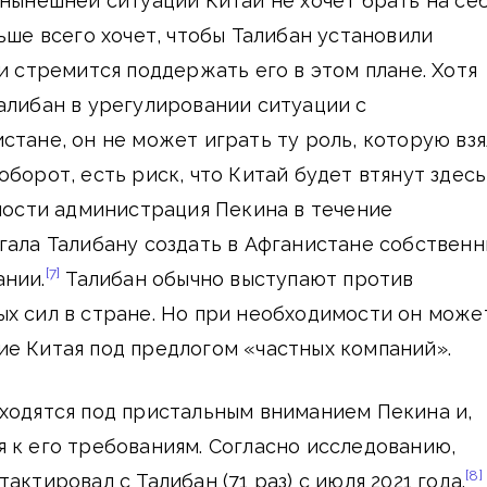
 нынешней ситуации Китай не хочет брать на се
ьше всего хочет, чтобы Талибан установили
 и стремится поддержать его в этом плане. Хотя
алибан в урегулировании ситуации с
стане, он не может играть ту роль, которую вз
борот, есть риск, что Китай будет втянут здесь
сности администрация Пекина в течение
гала Талибану создать в Афганистане собствен
[7]
ании.
Талибан обычно выступают против
х сил в стране. Но при необходимости он може
е Китая под предлогом «частных компаний».
ходятся под пристальным вниманием Пекина и,
 к его требованиям. Согласно исследованию,
[8]
актировал с Талибан (71 раз) с июля 2021 года.