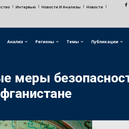
ество
Интервью
Новости И Анализы
Новости
Анализ
Регионы
Темы
Публикации
е меры безопасност
Афганистане