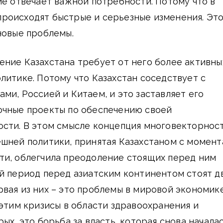
ие отвечает важной потребности. Потому что в
роисходят быстрые и серьезные изменения. Это
новые проблемы.
ние Казахстана требует от него более активны
литике. Потому что Казахстан соседствует с
ми, Россией и Китаем, и это заставляет его
очные проекты по обеспечению своей
ости. В этом смысле концепция многовекторнос
шней политики, принятая Казахстаном с момент
ти, облегчила преодоление стоящих перед ним
й период перед азиатским континентом стоят д
вая из них – это проблемы в мировой экономик
 этим кризисы в области здравоохранения и
ых, это борьба за власть, которая снова начала