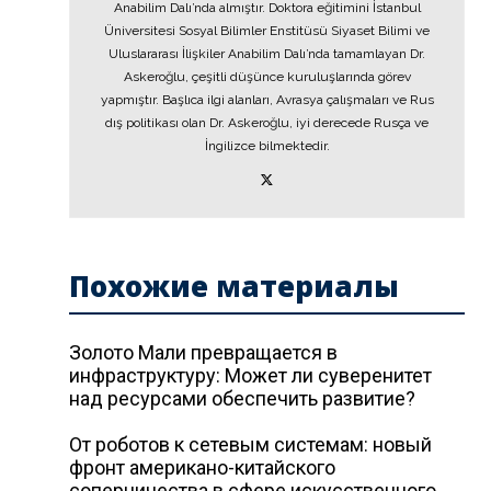
Anabilim Dalı’nda almıştır. Doktora eğitimini İstanbul
Üniversitesi Sosyal Bilimler Enstitüsü Siyaset Bilimi ve
Uluslararası İlişkiler Anabilim Dalı’nda tamamlayan Dr.
Askeroğlu, çeşitli düşünce kuruluşlarında görev
yapmıştır. Başlıca ilgi alanları, Avrasya çalışmaları ve Rus
dış politikası olan Dr. Askeroğlu, iyi derecede Rusça ve
İngilizce bilmektedir.
Похожие материалы
Золото Мали превращается в
инфраструктуру: Может ли суверенитет
над ресурсами обеспечить развитие?
От роботов к сетевым системам: новый
фронт американо-китайского
соперничества в сфере искусственного