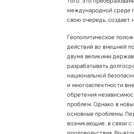
того, это преобразован
международной среде п
свою очередь, создает 
Геополитическое положе
действий во внешней по
двумя великими держава
разрабатывать долгоср
национальной безопасн
и многоаспектности вне
обретения независимос
проблем. Однако в новы
основные проблемы. Пер
возникающие, в связи с
продовольствия. Во-втор