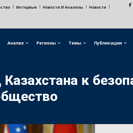
ество
Интервью
Новости И Анализы
Новости
Анализ
Регионы
Темы
Публикации
 Казахстана к безоп
общество