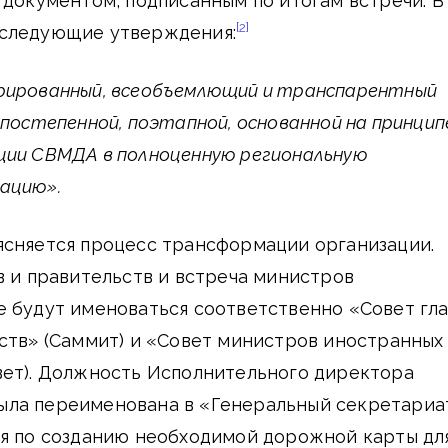
 документом, подписанным по итогам встречи. В
[2]
 следующие утверждения:
рированный, всеобъемлющий и транспарентный
 постепенной, поэтапной, основанной на принцип
ции СВМДА в полноценную региональную
ацию».
ясняется процесс трансформации организации.
в и правительств и встреча министров
е будут именоваться соответственно «Совет гл
ств» (Саммит) и «Совет министров иностранных
вет). Должность Исполнительного директора
ла переименована в «Генеральный секретариат
ия по созданию необходимой дорожной карты дл