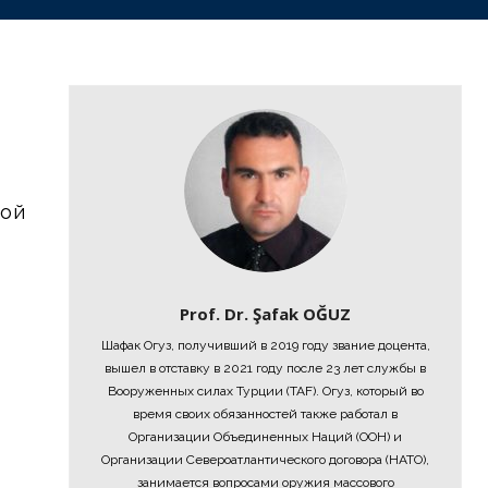
ной
Prof. Dr. Şafak OĞUZ
Шафак Огуз, получивший в 2019 году звание доцента,
вышел в отставку в 2021 году после 23 лет службы в
Вооруженных силах Турции (TAF). Огуз, который во
время своих обязанностей также работал в
Организации Объединенных Наций (ООН) и
Организации Североатлантического договора (НАТО),
занимается вопросами оружия массового