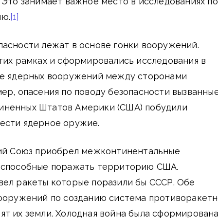
 Это занимает важное место в исследованиях по
ю.
[1]
пасности лежат в основе гонки вооружений.
тих рамках и сформировались исследования в
же ядерных вооружений между сторонами
ер, опасения по поводу безопасности вызванны
иненных Штатов Америки (США) побудили
ести ядерное оружие.
кий Союз приобрел межконтинентальные
 способные поражать территорию США.
вел ракеты которые поразили бы СССР. Обе
вооружений по созданию система противоракет
ят их земли. Холодная война была сформирован