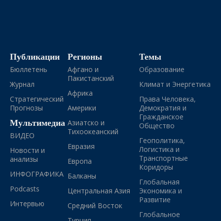
Публикации
Регионы
Темы
Бюллетень
Афгано и
Образование
Пакистанский
Журнал
Климат и Энергетика
Африка
Стратегический
Права Человека,
Прогнозы
Америки
Демократия и
Гражданское
Мультимедиа
Азиатско и
Общество
Тихоокеанский
ВИДЕО
Геополитика,
Евразия
Логистика и
Новости и
Транспортные
анализы
Европа
Коридоры
ИНФОГРАФИКА
Балканы
Глобальная
Podcasts
Центральная Азия
Экономика и
Развитие
Интервью
Средний Восток
Глобальное
Турция