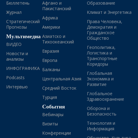
Бюллетень
Афгано и
Образование
Пакистанский
Журнал
Климат и Энергетика
Африка
Стратегический
Права Человека,
Прогнозы
Америки
Демократия и
Гражданское
Мультимедиа
Азиатско и
Общество
Тихоокеанский
ВИДЕО
Геополитика,
Евразия
Логистика и
Новости и
Транспортные
анализы
Европа
Коридоры
ИНФОГРАФИКА
Балканы
Глобальная
Podcasts
Центральная Азия
Экономика и
Развитие
Интервью
Средний Восток
Глобальное
Турция
Здравоохранение
События
Оборона и
Безопасность
Вебинары
Технология и
Визиты
Информация
Конференции
Общество, Культура