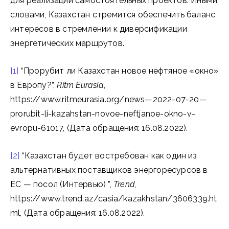
для реализации самостоятельных проектов. Иными
словами, Казахстан стремится обеспечить баланс
интересов в стремлении к диверсификации
энергетических маршрутов.
[1]
“Прорубит ли Казахстан новое нефтяное «окно»
в Европу?”,
Ritm
Eurasia
,
https://www.ritmeurasia.org/news—2022-07-20—
prorubit-li-kazahstan-novoe-neftjanoe-okno-v-
evropu-61017, (Дата обращения: 16.08.2022).
[2]
“Казахстан будет востребован как один из
альтернативных поставщиков энергоресурсов в
ЕС — посол (Интервью) ”,
Trend,
https://www.trend.az/casia/kazakhstan/3606339.ht
ml, (Дата обращения: 16.08.2022).