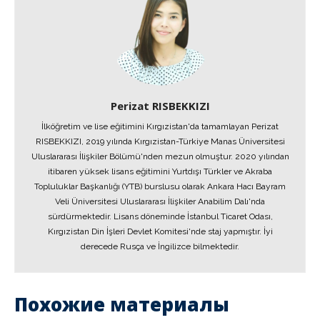
Perizat RISBEKKIZI
İlköğretim ve lise eğitimini Kırgızistan'da tamamlayan Perizat
RISBEKKIZI, 2019 yılında Kırgızistan-Türkiye Manas Üniversitesi
Uluslararası İlişkiler Bölümü'nden mezun olmuştur. 2020 yılından
itibaren yüksek lisans eğitimini Yurtdışı Türkler ve Akraba
Topluluklar Başkanlığı (YTB) burslusu olarak Ankara Hacı Bayram
Veli Üniversitesi Uluslararası İlişkiler Anabilim Dalı'nda
sürdürmektedir. Lisans döneminde İstanbul Ticaret Odası,
Kırgızistan Din İşleri Devlet Komitesi'nde staj yapmıştır. İyi
derecede Rusça ve İngilizce bilmektedir.
Похожие материалы