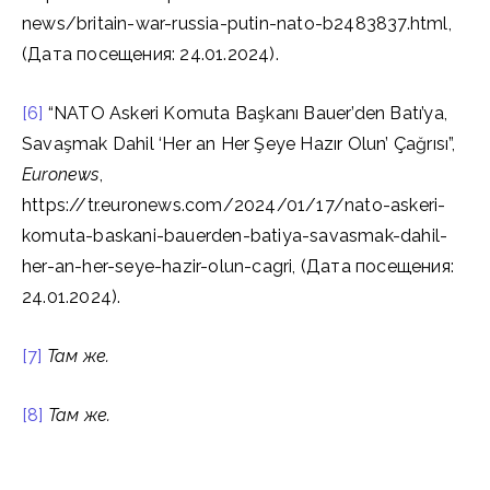
news/britain-war-russia-putin-nato-b2483837.html,
(Дата посещения: 24.01.2024).
[6]
“NATO Askeri Komuta Başkanı Bauer’den Batı’ya,
Savaşmak Dahil ‘Her an Her Şeye Hazır Olun’ Çağrısı”,
Euronews
,
https://tr.euronews.com/2024/01/17/nato-askeri-
komuta-baskani-bauerden-batiya-savasmak-dahil-
her-an-her-seye-hazir-olun-cagri, (Дата посещения:
24.01.2024).
[7]
Там же.
[8]
Там же.