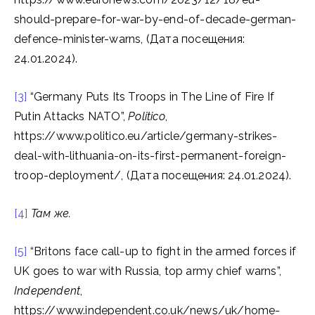
should-prepare-for-war-by-end-of-decade-german-
defence-minister-warns, (Дата посещения:
24.01.2024).
[3]
“Germany Puts Its Troops in The Line of Fire If
Putin Attacks NATO”,
Politico
,
https://www.politico.eu/article/germany-strikes-
deal-with-lithuania-on-its-first-permanent-foreign-
troop-deployment/, (Дата посещения: 24.01.2024).
[4]
Там же.
[5]
“Britons face call-up to fight in the armed forces if
UK goes to war with Russia, top army chief warns”,
Independent
,
https://www.independent.co.uk/news/uk/home-