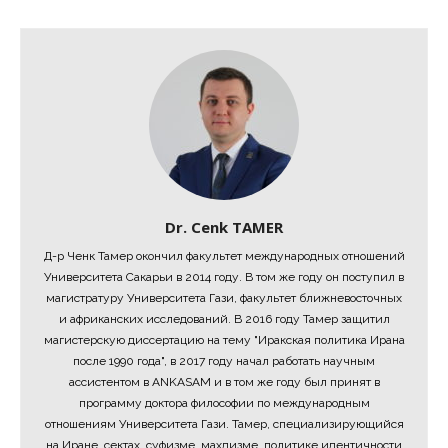
Dr. Cenk TAMER
Д-р Ченк Тамер окончил факультет международных отношений
Университета Сакарьи в 2014 году. В том же году он поступил в
магистратуру Университета Гази, факультет ближневосточных
и африканских исследований. В 2016 году Тамер защитил
магистерскую диссертацию на тему "Иракская политика Ирана
после 1990 года", в 2017 году начал работать научным
ассистентом в ANKASAM и в том же году был принят в
программу доктора философии по международным
отношениям Университета Гази. Тамер, специализирующийся
на Иране, сектах, суфизме, махдизме, политике идентичности