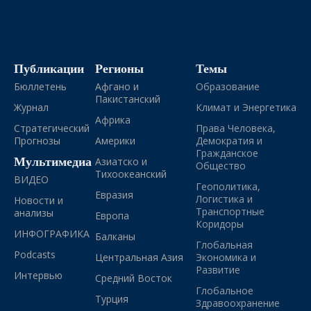
Публикации
Регионы
Темы
Бюллетень
Афгано и
Образование
Пакистанский
Журнал
Климат и Энергетика
Африка
Стратегический
Права Человека,
Прогнозы
Америки
Демократия и
Гражданское
Мультимедиа
Азиатско и
Общество
Тихоокеанский
ВИДЕО
Геополитика,
Евразия
Логистика и
Новости и
Транспортные
анализы
Европа
Коридоры
ИНФОГРАФИКА
Балканы
Глобальная
Podcasts
Центральная Азия
Экономика и
Развитие
Интервью
Средний Восток
Глобальное
Турция
Здравоохранение