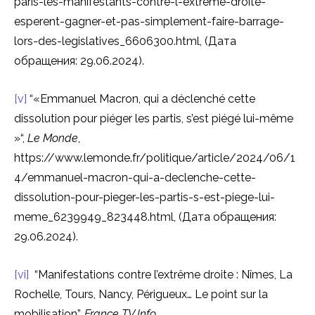
paris-les-manifestants-contre-l-extreme-droite-
esperent-gagner-et-pas-simplement-faire-barrage-
lors-des-legislatives_6606300.html, (Дата
обращения: 29.06.2024).
[v]
“«Emmanuel Macron, qui a déclenché cette
dissolution pour piéger les partis, s’est piégé lui-même
»“,
Le Monde
,
https://www.lemonde.fr/politique/article/2024/06/1
4/emmanuel-macron-qui-a-declenche-cette-
dissolution-pour-pieger-les-partis-s-est-piege-lui-
meme_6239949_823448.html, (Дата обращения:
29.06.2024).
[vi]
“Manifestations contre l’extrême droite : Nîmes, La
Rochelle, Tours, Nancy, Périgueux… Le point sur la
mobilisation”,
France TV Info
,