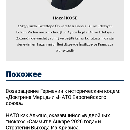
Hazal KÖSE
2023 yılında Hacettepe Üniversitesi Fransız Dili ve Edebiyatı
Bölümü'nden mezun olmuştur. Ayrıca İngiliz Dili ve Edebiyatı
Bölümü'nde yandal yapmış ve çeşitli kamu kuruluşlarında staj
deneyimleri kazanmıştır. İleri düzeyde İngilizce ve Fransızca
bilmektedir.
Похожее
Возвращение Германии к историческим кодам:
«Доктрина Мерца» и «НАТО Европейского
союза»
НАТО как Альянс, оказавшийся «в двойных
тисках»: «Саммит в Анкаре 2026 года» и
Стратегии Выхода Из Кризиса.