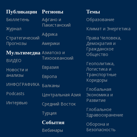
Публикации
Регионы
Темы
Бюллетень
Афгано и
Образование
Пакистанский
Журнал
Климат и Энергетика
Африка
Стратегический
Права Человека,
Прогнозы
Америки
Демократия и
Гражданское
Мультимедиа
Азиатско и
Общество
Тихоокеанский
ВИДЕО
Геополитика,
Евразия
Логистика и
Новости и
Транспортные
анализы
Европа
Коридоры
ИНФОГРАФИКА
Балканы
Глобальная
Podcasts
Центральная Азия
Экономика и
Развитие
Интервью
Средний Восток
Глобальное
Турция
Здравоохранение
События
Оборона и
Безопасность
Вебинары