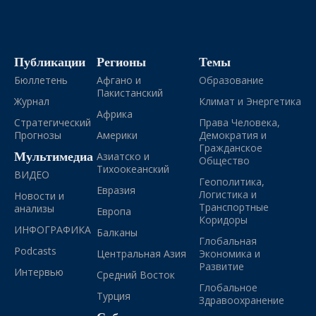
Публикации
Регионы
Темы
Бюллетень
Афгано и
Образование
Пакистанский
Журнал
Климат и Энергетика
Африка
Стратегический
Права Человека,
Прогнозы
Америки
Демократия и
Гражданское
Мультимедиа
Азиатско и
Общество
Тихоокеанский
ВИДЕО
Геополитика,
Евразия
Логистика и
Новости и
Транспортные
анализы
Европа
Коридоры
ИНФОГРАФИКА
Балканы
Глобальная
Podcasts
Центральная Азия
Экономика и
Развитие
Интервью
Средний Восток
Глобальное
Турция
Здравоохранение