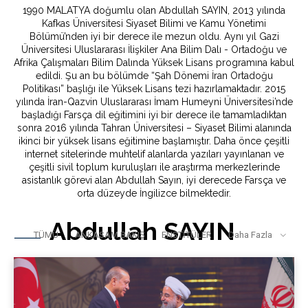
1990 MALATYA doğumlu olan Abdullah SAYIN, 2013 yılında
Kafkas Üniversitesi Siyaset Bilimi ve Kamu Yönetimi
Bölümü’nden iyi bir derece ile mezun oldu. Aynı yıl Gazi
Üniversitesi Uluslararası İlişkiler Ana Bilim Dalı - Ortadoğu ve
Afrika Çalışmaları Bilim Dalında Yüksek Lisans programına kabul
edildi. Şu an bu bölümde “Şah Dönemi İran Ortadoğu
Politikası” başlığı ile Yüksek Lisans tezi hazırlamaktadır. 2015
yılında İran-Qazvin Uluslararası İmam Humeyni Üniversitesi’nde
başladığı Farsça dil eğitimini iyi bir derece ile tamamladıktan
sonra 2016 yılında Tahran Üniversitesi – Siyaset Bilimi alanında
ikinci bir yüksek lisans eğitimine başlamıştır. Daha önce çeşitli
internet sitelerinde muhtelif alanlarda yazıları yayınlanan ve
çeşitli sivil toplum kuruluşları ile araştırma merkezlerinde
asistanlık görevi alan Abdullah Sayın, iyi derecede Farsça ve
orta düzeyde İngilizce bilmektedir.
Abdullah SAYIN
TÜMÜ
ANKASAM BAKIŞ
ENSTİTÜLER
Daha Fazla