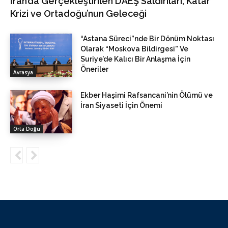
İran’da Gerçekleştirilen DAEŞ Saldırıları, Katar
Krizi ve Ortadoğu’nun Geleceği
“Astana Süreci”nde Bir Dönüm Noktası
Olarak “Moskova Bildirgesi” Ve
Suriye’de Kalıcı Bir Anlaşma İçin
Öneriler
Avrasya
Ekber Haşimi Rafsancani’nin Ölümü ve
İran Siyaseti İçin Önemi
Orta Doğu