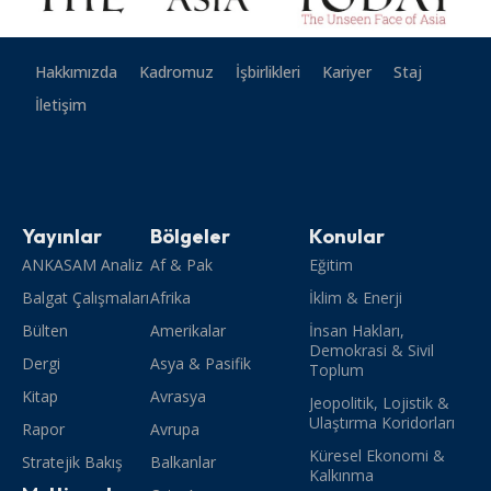
Hakkımızda
Kadromuz
İşbirlikleri
Kariyer
Staj
İletişim
Yayınlar
Bölgeler
Konular
ANKASAM Analiz
Af & Pak
Eğitim
Balgat Çalışmaları
Afrika
İklim & Enerji
Bülten
Amerikalar
İnsan Hakları,
Demokrasi & Sivil
Dergi
Asya & Pasifik
Toplum
Kitap
Avrasya
Jeopolitik, Lojistik &
Ulaştırma Koridorları
Rapor
Avrupa
Küresel Ekonomi &
Stratejik Bakış
Balkanlar
Kalkınma