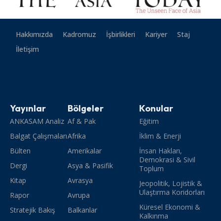
Hakkımızda
Kadromuz
İşbirlikleri
Kariyer
Staj
İletişim
Yayınlar
Bölgeler
Konular
ANKASAM Analiz
Af & Pak
Eğitim
Balgat Çalışmaları
Afrika
İklim & Enerji
Bülten
Amerikalar
İnsan Hakları,
Demokrasi & Sivil
Dergi
Asya & Pasifik
Toplum
Kitap
Avrasya
Jeopolitik, Lojistik &
Ulaştırma Koridorları
Rapor
Avrupa
Küresel Ekonomi &
Stratejik Bakış
Balkanlar
Kalkınma