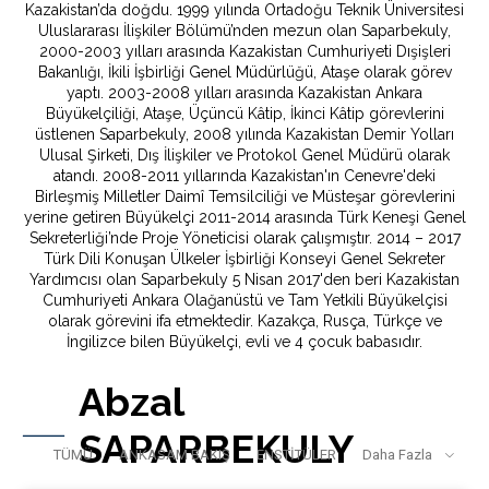
Kazakistan’da doğdu. 1999 yılında Ortadoğu Teknik Üniversitesi
Uluslararası İlişkiler Bölümü’nden mezun olan Saparbekuly,
2000-2003 yılları arasında Kazakistan Cumhuriyeti Dışişleri
Bakanlığı, İkili İşbirliği Genel Müdürlüğü, Ataşe olarak görev
yaptı. 2003-2008 yılları arasında Kazakistan Ankara
Büyükelçiliği, Ataşe, Üçüncü Kâtip, İkinci Kâtip görevlerini
üstlenen Saparbekuly, 2008 yılında Kazakistan Demir Yolları
Ulusal Şirketi, Dış İlişkiler ve Protokol Genel Müdürü olarak
atandı. 2008-2011 yıllarında Kazakistan'ın Cenevre'deki
Birleşmiş Milletler Daimî Temsilciliği ve Müsteşar görevlerini
yerine getiren Büyükelçi 2011-2014 arasında Türk Keneşi Genel
Sekreterliği’nde Proje Yöneticisi olarak çalışmıştır. 2014 – 2017
Türk Dili Konuşan Ülkeler İşbirliği Konseyi Genel Sekreter
Yardımcısı olan Saparbekuly 5 Nisan 2017'den beri Kazakistan
Cumhuriyeti Ankara Olağanüstü ve Tam Yetkili Büyükelçisi
olarak görevini ifa etmektedir. Kazakça, Rusça, Türkçe ve
İngilizce bilen Büyükelçi, evli ve 4 çocuk babasıdır.
Abzal
SAPARBEKULY
TÜMÜ
ANKASAM BAKIŞ
ENSTİTÜLER
Daha Fazla