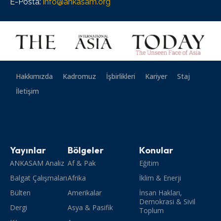
E-Posta:
info@ankasam.org
Hakkımızda
Kadromuz
İşbirlikleri
Kariyer
Staj
İletişim
Yayınlar
Bölgeler
Konular
ANKASAM Analiz
Af & Pak
Eğitim
Balgat Çalışmaları
Afrika
İklim & Enerji
Bülten
Amerikalar
İnsan Hakları,
Demokrasi & Sivil
Dergi
Asya & Pasifik
Toplum