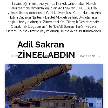
Lisans eğitimini 2012 yılında Kerkük Üniversitesi Hukuk
Fakültesi’nde tamamlamış olan Adil Sakran ZİNEELABDİN,
yüksek lisans derecesini Gazi Üniversitesi Kamu Hukuku Ana
Bilim Dalı’nda “Birleşik Devlet Modeli ve Irak Uygulaması”
başlıklı teziyle almıştır. Zineelabdin’in “Birleşik Devlet Modeli
Olarak Irak Uygulaması” ile “DEAŞ Sonrası Irak’ın Federal
Sistemi” olmak üzere yayımlanmış iki makalesi bulunmaktadır.
Adil Sakran
ZİNEELABDIN
TÜMÜ
ANKASAM BAKIŞ
ENSTİTÜLER
Daha Fazla