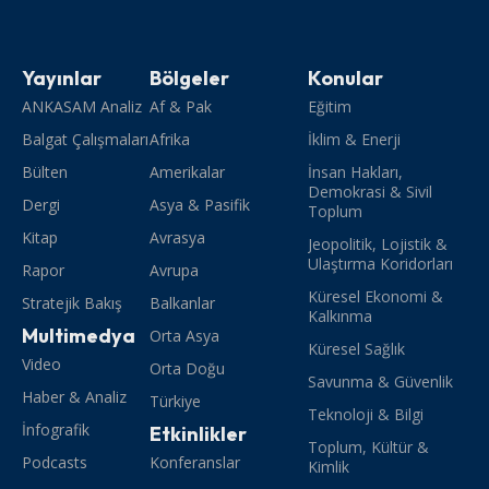
Yayınlar
Bölgeler
Konular
ANKASAM Analiz
Af & Pak
Eğitim
Balgat Çalışmaları
Afrika
İklim & Enerji
Bülten
Amerikalar
İnsan Hakları,
Demokrasi & Sivil
Dergi
Asya & Pasifik
Toplum
Kitap
Avrasya
Jeopolitik, Lojistik &
Ulaştırma Koridorları
Rapor
Avrupa
Küresel Ekonomi &
Stratejik Bakış
Balkanlar
Kalkınma
Multimedya
Orta Asya
Küresel Sağlık
Video
Orta Doğu
Savunma & Güvenlik
Haber & Analiz
Türkiye
Teknoloji & Bilgi
İnfografik
Etkinlikler
Toplum, Kültür &
Podcasts
Konferanslar
Kimlik