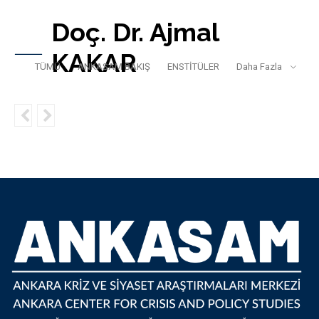
Doç. Dr. Ajmal
KAKAR
TÜMÜ
ANKASAM BAKIŞ
ENSTİTÜLER
Daha Fazla