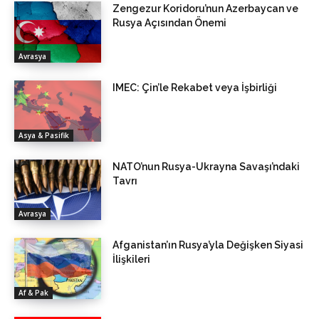
Zengezur Koridoru’nun Azerbaycan ve
Rusya Açısından Önemi
Avrasya
IMEC: Çin’le Rekabet veya İşbirliği
Asya & Pasifik
NATO’nun Rusya-Ukrayna Savaşı’ndaki
Tavrı
Avrasya
Afganistan’ın Rusya’yla Değişken Siyasi
İlişkileri
Af & Pak