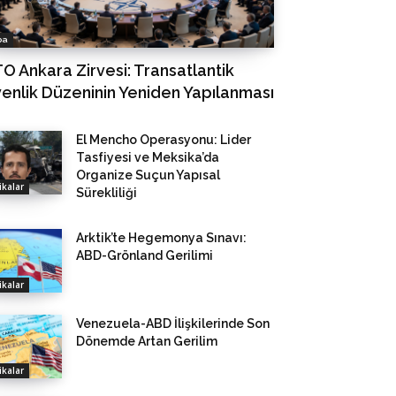
pa
O Ankara Zirvesi: Transatlantik
enlik Düzeninin Yeniden Yapılanması
El Mencho Operasyonu: Lider
Tasfiyesi ve Meksika’da
Organize Suçun Yapısal
kalar
Sürekliliği
Arktik’te Hegemonya Sınavı:
ABD-Grönland Gerilimi
kalar
Venezuela-ABD İlişkilerinde Son
Dönemde Artan Gerilim
kalar