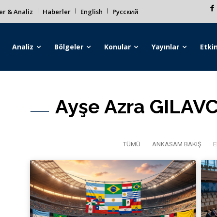
r & Analiz
Haberler
English
Русский
Analiz
Bölgeler
Konular
Yayınlar
Etkin
Ayşe Azra GILAVC
TÜMÜ
ANKASAM BAKIŞ
E