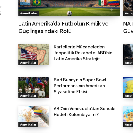
r.
gi
Amerikalar
Avru
Latin Amerika’da Futbolun Kimlik ve
NAT
Güç İnşasındaki Rolü
Güv
Kartellerle Mücadeleden
Jeopolitik Rekabete: ABD’nin
Latin Amerika Stratejisi
Amerikalar
Ameri
Bad Bunny’nin Super Bowl
Performansının Amerikan
Siyasetine Etkisi
Amerikalar
Ameri
ABD’nin Venezuela’dan Sonraki
Hedefi Kolombiya mı?
Amerikalar
Ameri