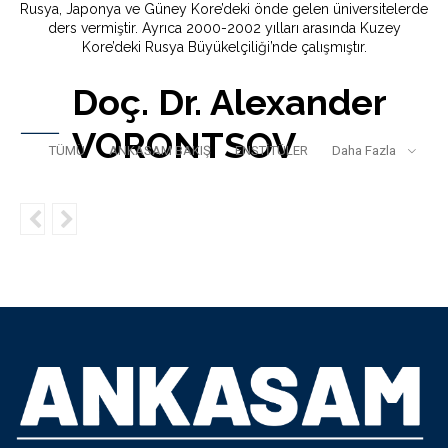
Rusya, Japonya ve Güney Kore’deki önde gelen üniversitelerde
ders vermiştir. Ayrıca 2000-2002 yılları arasında Kuzey
Kore’deki Rusya Büyükelçiliği’nde çalışmıştır.
Doç. Dr. Alexander
VORONTSOV
TÜMÜ
ANKASAM BAKIŞ
ENSTİTÜLER
Daha Fazla